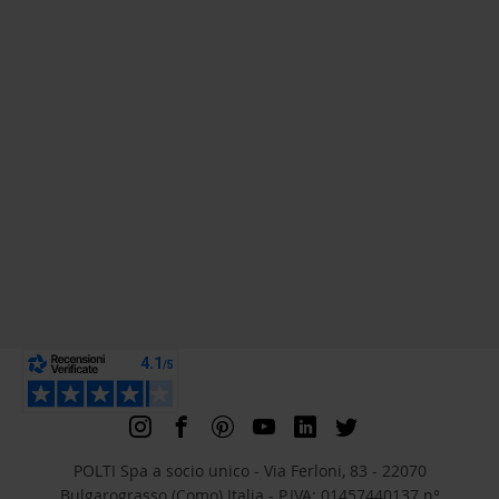
POLTI Spa a socio unico - Via Ferloni, 83 - 22070
Bulgarograsso (Como) Italia - P.IVA: 01457440137 n°