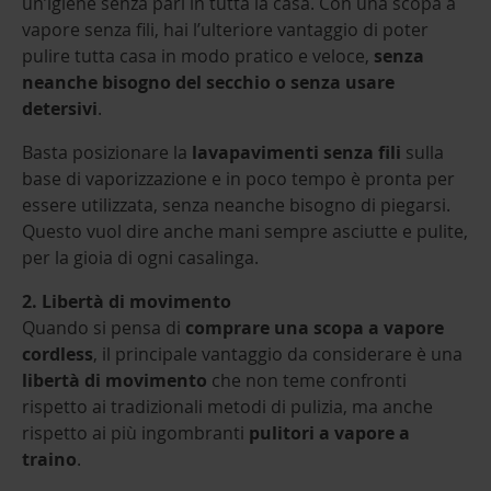
un’igiene senza pari in tutta la casa. Con una scopa a
vapore senza fili, hai l’ulteriore vantaggio di poter
pulire tutta casa in modo pratico e veloce,
senza
neanche bisogno del secchio o senza usare
detersivi
.
Basta posizionare la
lavapavimenti senza fili
sulla
base di vaporizzazione e in poco tempo è pronta per
essere utilizzata, senza neanche bisogno di piegarsi.
Questo vuol dire anche mani sempre asciutte e pulite,
per la gioia di ogni casalinga.
2. Libertà di movimento
Quando si pensa di
comprare una scopa a vapore
cordless
, il principale vantaggio da considerare è una
libertà di movimento
che non teme confronti
rispetto ai tradizionali metodi di pulizia, ma anche
rispetto ai più ingombranti
pulitori a vapore a
traino
.