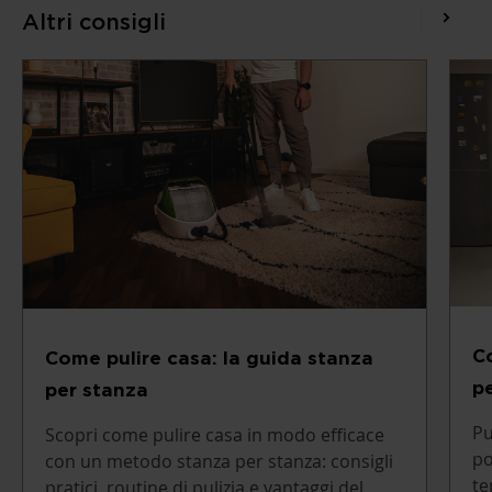
Altri consigli
C
Come pulire casa: la guida stanza
p
per stanza
Pu
Scopri come pulire casa in modo efficace
po
con un metodo stanza per stanza: consigli
te
pratici, routine di pulizia e vantaggi del