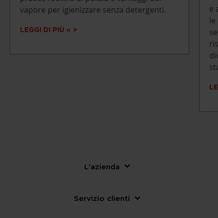
e 
vapore per igienizzare senza detergenti.
le
LEGGI DI PIÙ »
se
ri
di
st
LE
L'azienda
Servizio clienti