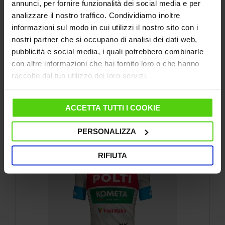
annunci, per fornire funzionalità dei social media e per
analizzare il nostro traffico. Condividiamo inoltre
informazioni sul modo in cui utilizzi il nostro sito con i
49,99 €
nostri partner che si occupano di analisi dei dati web,
100,00 €
pubblicità e social media, i quali potrebbero combinarle
Il prezzo più basso degli ultimi 30 giorni: 49,99 €
con altre informazioni che hai fornito loro o che hanno
raccolto dal tuo utilizzo dei loro servizi.
ACQUISTA
ACCETTA TUTTI I COOKIE
SPEDIZIONE GRATUITA
PERSONALIZZA
RIFIUTA