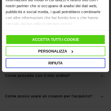
nostri partner che si occupano di analisi dei dati web,
pubblicità e social media, i quali potrebbero combinarle
Come posso esercitare il diritto di recesso?
con altre informazioni che hai fornito loro o che hanno
raccolto dal tuo utilizzo dei loro servizi.
Cosa trovo nel mio carrello?
ACCETTA TUTTI I COOKIE
PERSONALIZZA
Quali sono le condizioni di garanzia?
RIFIUTA
Come procedo con il mio ordine?
Come posso usare un coupon per l'acquisto?