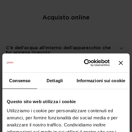
Acquisto online
C'è dell'acqua all'interno dell'apparecchio che
ho appena ricevuto
Come selezionare i prodotti?
Consenso
Dettagli
Informazioni sui cookie
Voglio la fattura del mio ordine, come faccio?
Questo sito web utilizza i cookie
Utilizziamo i cookie per personalizzare contenuti ed
annunci, per fornire funzionalità dei social media e per
Come acquistare?
analizzare il nostro traffico. Condividiamo inoltre
informazioni sul modo in cui utilizzi il nostro sito con i