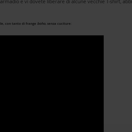
armadio e vi dovete liberare di alcune vecchie T-shirt, abb
ile, con tanto di frange
boho
, senza cuciture: