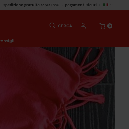
Seleziona
spedizione gratuita
sopra i 99€
•
pagamenti sicuri
•
negozio
0
CERCA
onsigli