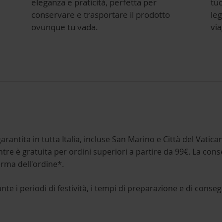
eleganza e praticità, perfetta per
tuo
conservare e trasportare il prodotto
leg
ovunque tu vada.
via
 garantita in tutta Italia, incluse San Marino e Città del Vatica
mentre è gratuita per ordini superiori a partire da 99€. La con
erma dell'ordine*.
rante i periodi di festività, i tempi di preparazione e di co