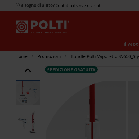
Bisogno di aiuto?
Contatta il servizio clienti
Il vapo
Home
Promozioni
Bundle Polti Vaporetto SV650_Sty
SPEDIZIONE GRATUITA
SKIP
TO
THE
END
OF
THE
IMAGES
GALLERY