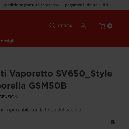
Seleziona
spedizione gratuita
sopra i 99€
•
pagamenti sicuri
•
negozio
0
CERCA
onsigli
lti Vaporetto SV650_Style
aporella GSM50B
CENSIONI
i impeccabili con la forza del vapore.