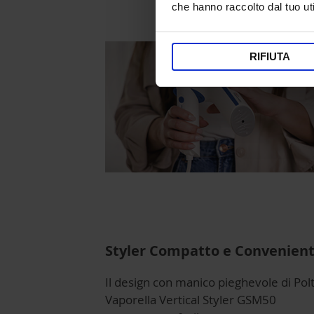
che hanno raccolto dal tuo uti
RIFIUTA
Styler Compatto e Convenien
Il design con manico pieghevole di Polt
Vaporella Vertical Styler GSM50