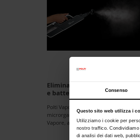
Elimina il 99,9%* di virus, ger
Consenso
e batteri
Polti Vaporetto Style elimina i
Questo sito web utilizza i c
microrganismi e, con la funzione Extra
Utilizziamo i cookie per perso
Vapore, anche lo sporco più ostinato.
nostro traffico. Condividiamo 
di analisi dei dati web, pubbl