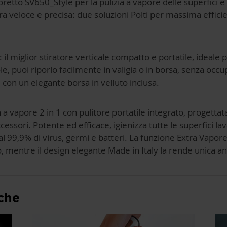
retto SV650_Style per la pulizia a vapore delle superfici e 
a veloce e precisa: due soluzioni Polti per massima efficie
: il miglior stiratore verticale compatto e portatile, ideale p
, puoi riporlo facilmente in valigia o in borsa, senza occ
i con un elegante borsa in velluto inclusa.
a a vapore 2 in 1 con pulitore portatile integrato, progettat
essori. Potente ed efficace, igienizza tutte le superfici lav
al 99,9% di virus, germi e batteri. La funzione Extra Vapor
, mentre il design elegante Made in Italy la rende unica anc
che