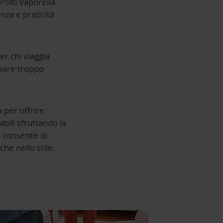
Polti Vaporella
nza e praticità
er chi viaggia
upare troppo
a per offrire
abili sfruttando la
e consente di
he nello stile.