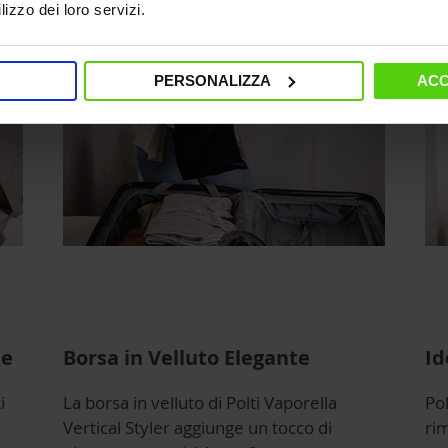
lizzo dei loro servizi.
PERSONALIZZA
ACC
te
Borsa in Velluto Elegante
Id
i
La borsa in velluto di Polti Vaporella
Pol
Vertical Styler aggiunge un tocco di
ri