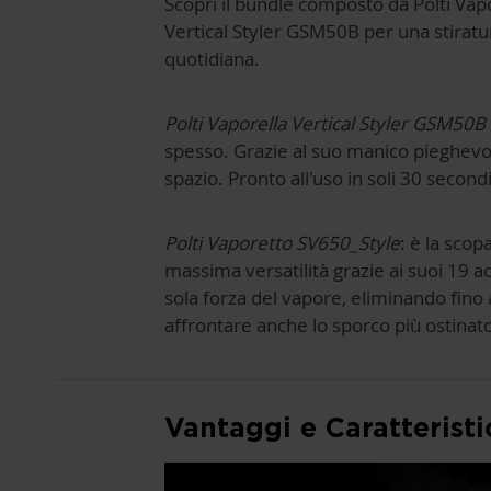
Scopri il bundle composto da Polti Vapo
Vertical Styler GSM50B per una stiratur
quotidiana.
Polti Vaporella Vertical Styler GSM50B
spesso. Grazie al suo manico pieghevole
spazio. Pronto all'uso in soli 30 second
Polti Vaporetto SV650_Style
: è la scop
massima versatilità grazie ai suoi 19 acc
sola forza del vapore, eliminando fino 
affrontare anche lo sporco più ostinato
Vantaggi e Caratteristi