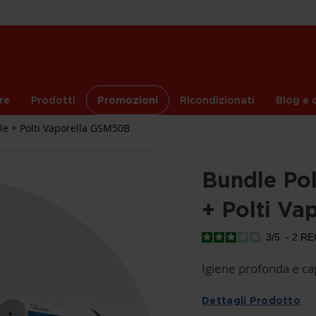
re
Prodotti
Promozioni
Ricondizionati
Blog e c
le + Polti Vaporella GSM50B
Bundle Po
+ Polti V
3
/
5
-
2
RE
Igiene profonda e cap
Dettagli Prodotto