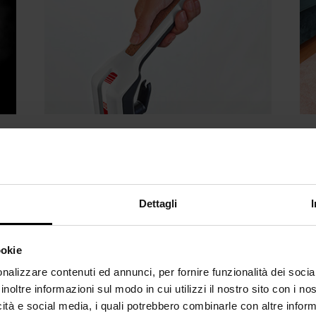
mi
Impugnatura ergonomica in
Ri
Dettagli
sughero
Con
L'impugnatura di Polti Vaporetto
sco
ookie
SV650_Style garantisce la massima
il
nalizzare contenuti ed annunci, per fornire funzionalità dei socia
traspirazione ed ergonomia durante
inoltre informazioni sul modo in cui utilizzi il nostro sito con i n
l'utilizzo.
icità e social media, i quali potrebbero combinarle con altre inform