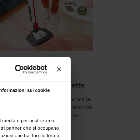
nfresca tappeti e moquette
Informazioni sui cookie
 il pratico accessorio che favorisce la
rrevolezza, è possibile igienizzare con
 vapore anche tappeti e moquette.
l media e per analizzare il
ostri partner che si occupano
azioni che hai fornito loro o