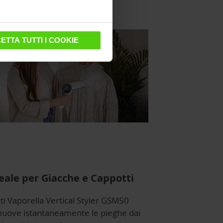
ETTA TUTTI I COOKIE
eale per Giacche e Cappotti
ti Vaporella Vertical Styler GSM50
muove istantaneamente le pieghe dai