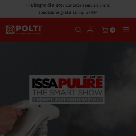
Bisogno di aiuto?
Contatta il servizio clienti
spedizione gratuita
sopra i 99€
0