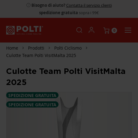
Bisogno di aiuto?
Contatta il servizio clienti
spedizione gratuita
sopra i 99€
0
Home
Prodotti
Polti Ciclismo
Culotte Team Polti VisitMalta 2025
Culotte Team Polti VisitMalta
2025
SPEDIZIONE GRATUITA
SKIP
TO
SPEDIZIONE GRATUITA
THE
END
OF
THE
IMAGES
GALLERY