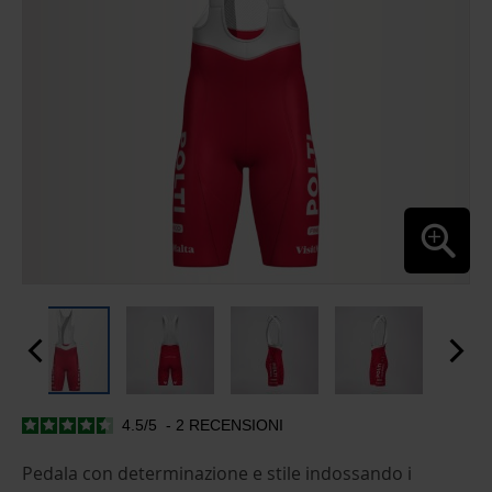
4.5
/
5
-
2
RECENSIONI
SKIP
TO
THE
Pedala con determinazione e stile indossando i
BEGINNING