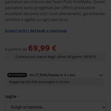
pantaloni da ciclismo del Team Polti VisitMalta. Questi
OF
THE
pantaloni sono progettati per offrirti prestazioni
IMAGES
eccellenti durante tutti i tuoi allenamenti, garantendo
GALLERY
comfort e agilità su ogni percorso.
Scopri tutti i dettagli e vantaggi
69,99 €
A partire da
Il prezzo più basso degli ultimi 30 giorni: 69,99 €
taglia