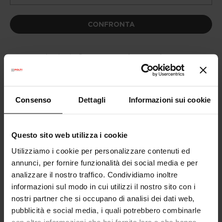
CONFRONTA
Anche in
3 rate senza interessi
con
Consenso
Dettagli
Informazioni sui cookie
Questo sito web utilizza i cookie
Consegna Gratuita
sopra i 99€
Utilizziamo i cookie per personalizzare contenuti ed
annunci, per fornire funzionalità dei social media e per
Garanzia legale
2 anni
analizzare il nostro traffico. Condividiamo inoltre
(1 anno per ricondizionati)
informazioni sul modo in cui utilizzi il nostro sito con i
Hai bisogno di aiuto?
Consulta le nostre
nostri partner che si occupano di analisi dei dati web,
domande frequenti
o visita la pagina del
pubblicità e social media, i quali potrebbero combinarle
Servizio Clienti
con altre informazioni che hai fornito loro o che hanno