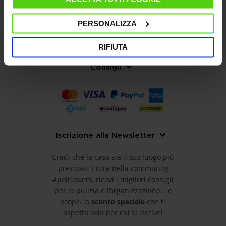
Servizio clienti
PERSONALIZZA
Trattamento dei dati
RIFIUTA
Consigli
Iscrizione alla Newsletter
Credi che la casa sia il tuo luogo più
prezioso? Entra nella community
#poltilovers, ricevi i migliori consigli
per la pulizia e l’organizzazione… e
scopri lo
sconto speciale
che ti
aspetta solo per chi si iscrive!