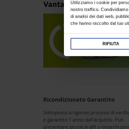
Utilizziamo i cookie per perso
Vantaggi e Caratteristi
nostro traffico. Condividiamo 
di analisi dei dati web, pubbl
che hanno raccolto dal tuo uti
RIFIUTA
Ricondizionato Garantito
Sottoposto a rigorosi processi di verifi
e garantito 1 anno dall'acquisto. Può
presentare piccoli graffi o imperfezion