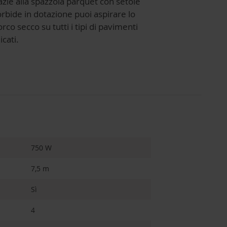
zie alla spazzola parquet con setole
rbide in dotazione puoi aspirare lo
rco secco su tutti i tipi di pavimenti
icati.
750 W
7,5 m
Sì
4