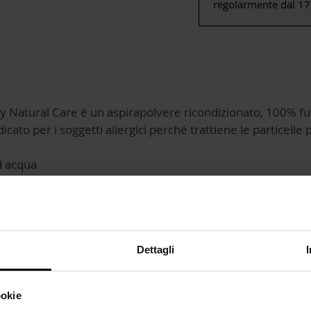
regolarmente dal 17
gy Natural Care è un aspirapolvere ricondizionato, 100% f
dicato per i soggetti allergici perché trattiene le particell
d acqua
Dettagli
ookie