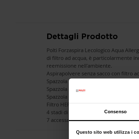
Dettagli Prodotto
Polti Forzaspira Lecologico Aqua Aller
di filtro ad acqua, è particolarmente in
reemissione nell'ambiente.
Aspirapolvere senza sacco con filtro a
Spazzola universale 2 posizioni
Spazzola aspira liquidi
Spazzola parquet
Filtro HEPA H13
4 stadi di filtrazione
Consenso
7 accessori
Questo sito web utilizza i c