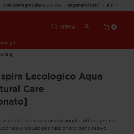
Seleziona
spedizione gratuita
sopra i 99€
•
pagamenti sicuri
•
negozio
0
CERCA
onsigli
ionato]
aspira Lecologico Aqua
tural Care
onato]
 con filtro ad acqua ricondizionato, ottimo per chi
spezionato e testato per funzionare come nuovo.