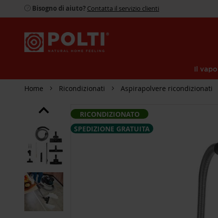
Bisogno di aiuto?
Contatta il servizio clienti
Il vapo
Home
Ricondizionati
Aspirapolvere ricondizionati
SKIP
RICONDIZIONATO
TO
THE
SPEDIZIONE GRATUITA
END
OF
THE
IMAGES
GALLERY