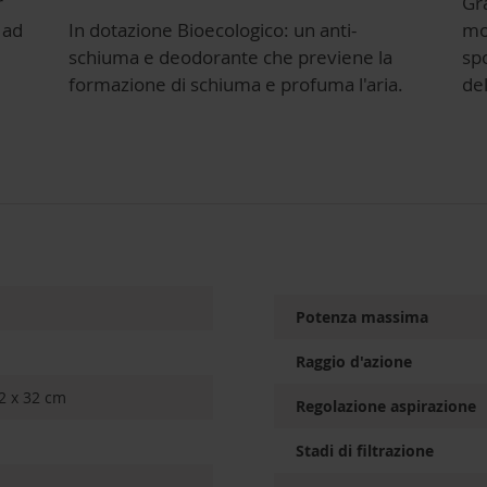
r
Gra
 ad
In dotazione Bioecologico: un anti-
mo
schiuma e deodorante che previene la
spo
formazione di schiuma e profuma l'aria.
del
Potenza massima
Raggio d'azione
2 x 32 cm
Regolazione aspirazione
Stadi di filtrazione