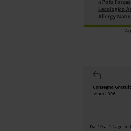
a
Polti Forzas
Lecologico A
Allergy Natu
An
Consegna Gratui
sopra i 99€
Dal 10 al 14 agosto 