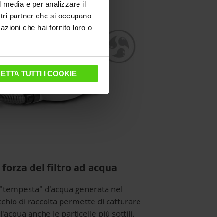
l media e per analizzare il
ostri partner che si occupano
azioni che hai fornito loro o
ETTA TUTTI I COOKIE
 forza del filtro ad acqua
 "tempesta" d'acqua generata nel
chio di raccolta permette di catturare
l'acqua anche le particelle più sottili.