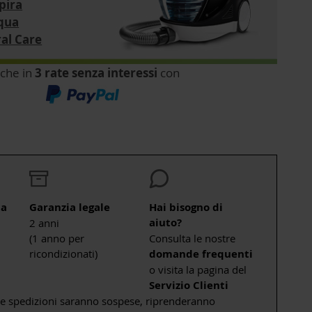
pira
qua
ral Care
che in
3 rate senza interessi
con
ta
Garanzia legale
Hai bisogno di
aiuto?
2 anni
(1 anno per
Consulta le nostre
ricondizionati)
domande frequenti
o visita la pagina del
Servizio Clienti
le spedizioni saranno sospese, riprenderanno