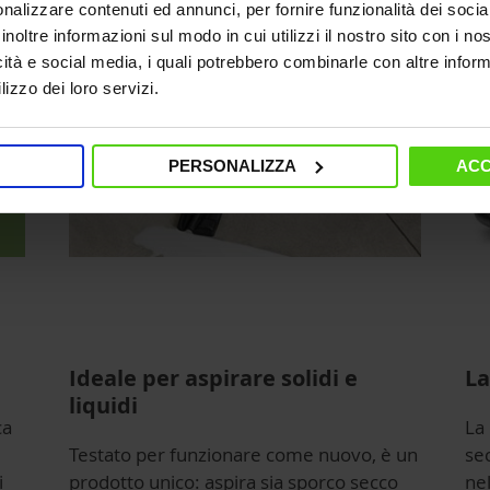
nalizzare contenuti ed annunci, per fornire funzionalità dei socia
che
inoltre informazioni sul modo in cui utilizzi il nostro sito con i n
icità e social media, i quali potrebbero combinarle con altre inform
lizzo dei loro servizi.
PERSONALIZZA
ACC
Ideale per aspirare solidi e
La
liquidi
ca
La
Testato per funzionare come nuovo, è un
sec
i
prodotto unico: aspira sia sporco secco
nel