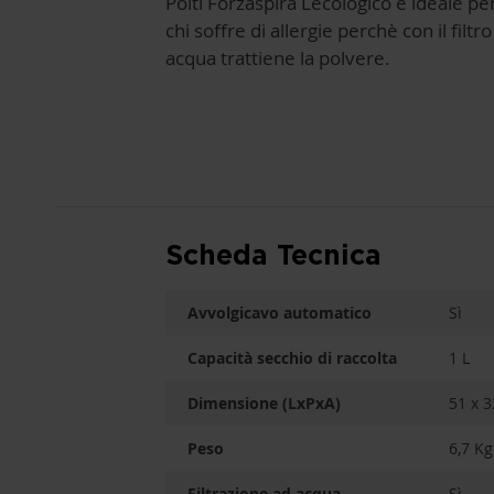
Polti Forzaspira Lecologico è ideale pe
chi soffre di allergie perchè con il filtro
acqua trattiene la polvere.
Scheda Tecnica
Avvolgicavo automatico
Sì
Capacità secchio di raccolta
1 L
Dimensione (LxPxA)
51 x 3
Peso
6,7 Kg
Filtrazione ad acqua
Sì