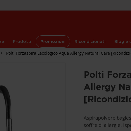
re
Prodotti
Promozioni
Ricondizionati
Blog e c
Polti Forzaspira Lecologico Aqua Allergy Natural Care [Ricondiz
Polti Forz
Allergy Na
[Ricondizi
Aspirapolvere bagless
soffre di allergie. I