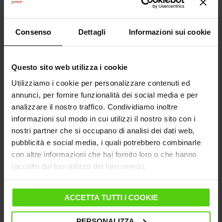
Consenso
Dettagli
Informazioni sui cookie
Consegna Gratuita
sopra i 99€
Garanzia legale
2 anni
Questo sito web utilizza i cookie
(1 anno per ricondizionati)
Utilizziamo i cookie per personalizzare contenuti ed
annunci, per fornire funzionalità dei social media e per
Hai bisogno di aiuto?
Consulta le nostre
domande frequenti
o visita la pagina del
analizzare il nostro traffico. Condividiamo inoltre
Servizio Clienti
informazioni sul modo in cui utilizzi il nostro sito con i
Dal 10 al 14 agosto le spedizioni saranno sospese,
nostri partner che si occupano di analisi dei dati web,
riprenderanno regolarmente dal 17 agosto
pubblicità e social media, i quali potrebbero combinarle
con altre informazioni che hai fornito loro o che hanno
raccolto dal tuo utilizzo dei loro servizi.
DETTAGLI PRODOTTO
ACCETTA TUTTI I COOKIE
VANTAGGI E CARATTERISTICHE
PERSONALIZZA