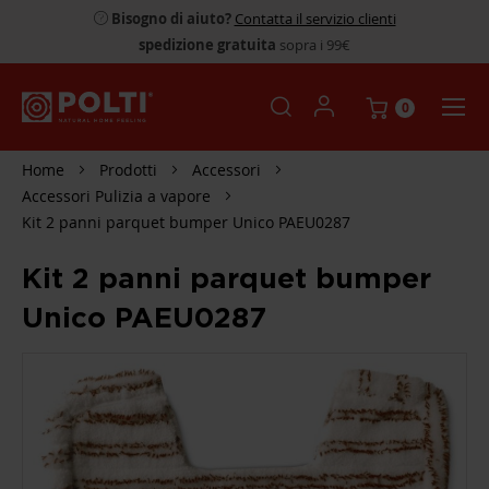
Bisogno di aiuto?
Contatta il servizio clienti
spedizione gratuita
sopra i 99€
0
Home
Prodotti
Accessori
Accessori Pulizia a vapore
Kit 2 panni parquet bumper Unico PAEU0287
Kit 2 panni parquet bumper
Unico PAEU0287
SKIP
TO
THE
END
OF
THE
IMAGES