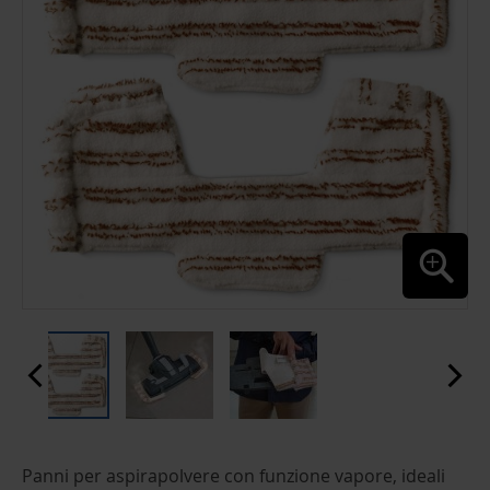
GALLERY
SKIP
Panni per aspirapolvere con funzione vapore, ideali
TO