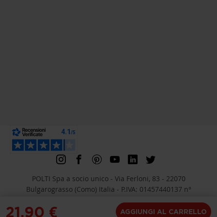
POLTI Spa a socio unico - Via Ferloni, 83 - 22070
Bulgarograsso (Como) Italia - P.IVA: 01457440137 n°
iscrizione REA Como 191547 - Capitale Sociale Euro
21,90 €
1.761.426
AGGIUNGI AL CARRELLO