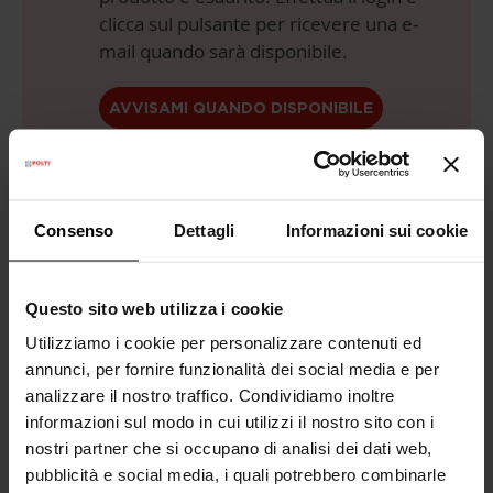
clicca sul pulsante per ricevere una e-
mail quando sarà disponibile.
AVVISAMI QUANDO DISPONIBILE
Anche in
3 rate senza interessi
con
Consenso
Dettagli
Informazioni sui cookie
Questo sito web utilizza i cookie
Utilizziamo i cookie per personalizzare contenuti ed
annunci, per fornire funzionalità dei social media e per
analizzare il nostro traffico. Condividiamo inoltre
Consegna Gratuita
sopra i 99€
informazioni sul modo in cui utilizzi il nostro sito con i
nostri partner che si occupano di analisi dei dati web,
Garanzia legale
2 anni
pubblicità e social media, i quali potrebbero combinarle
(1 anno per ricondizionati)