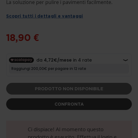
THE
La soluzione per pulire i pavimenti facilmente.
BEGINNING
OF
THE
Scopri tutti i dettagli e vantaggi
IMAGES
GALLERY
18,90 €
PRODOTTO NON DISPONIBILE
CONFRONTA
Ci dispiace! Al momento questo
prodotto è esaurito. Effettua il login e