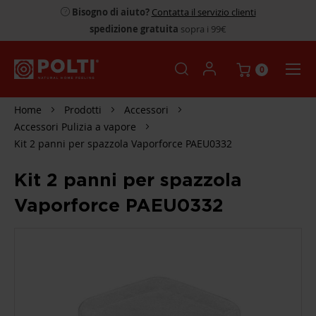
Bisogno di aiuto?
Contatta il servizio clienti
spedizione gratuita
sopra i 99€
0
Home
Prodotti
Accessori
Accessori Pulizia a vapore
Kit 2 panni per spazzola Vaporforce PAEU0332
Kit 2 panni per spazzola
Vaporforce PAEU0332
SKIP
TO
THE
END
OF
THE
IMAGES