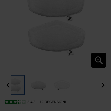
GALLERY
3.4
/
5
-
12
RECENSIONI
SKIP
TO