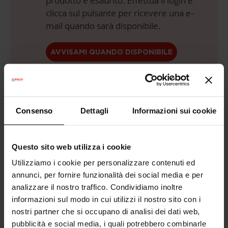
prodotto è esaurito. Effettua il login e
clicca sul pulsante per ricevere una e-
mail quando sarà disponibile.
AVVISAMI QUANDO DISPONIBILE
Anche in
3 rate senza interessi
con
Consenso
Dettagli
Informazioni sui cookie
Questo sito web utilizza i cookie
Utilizziamo i cookie per personalizzare contenuti ed
annunci, per fornire funzionalità dei social media e per
analizzare il nostro traffico. Condividiamo inoltre
Consegna Gratuita
sopra i 99€
informazioni sul modo in cui utilizzi il nostro sito con i
nostri partner che si occupano di analisi dei dati web,
Garanzia legale
2 anni
pubblicità e social media, i quali potrebbero combinarle
(1 anno per ricondizionati)