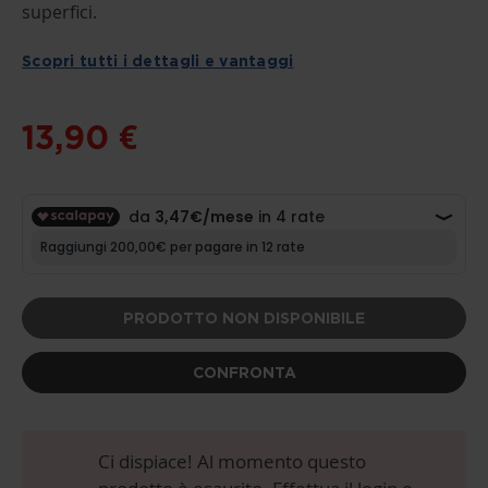
THE
superfici.
BEGINNING
OF
THE
Scopri tutti i dettagli e vantaggi
IMAGES
GALLERY
13,90 €
PRODOTTO NON DISPONIBILE
CONFRONTA
Ci dispiace! Al momento questo