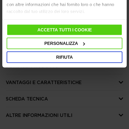
con altre informazioni che hai fornito loro o che hanno
Hai bisogno di aiuto?
Consulta le nostre
raccolto dal tuo utilizzo dei loro servizi.
domande frequenti
o visita la pagina del
Servizio Clienti
ACCETTA TUTTI I COOKIE
Dal 10 al 14 agosto le spedizioni saranno sospese,
riprenderanno regolarmente dal 17 agosto
PERSONALIZZA
RIFIUTA
DETTAGLI PRODOTTO
VANTAGGI E CARATTERISTICHE
SCHEDA TECNICA
ALTRE INFORMAZIONI UTILI