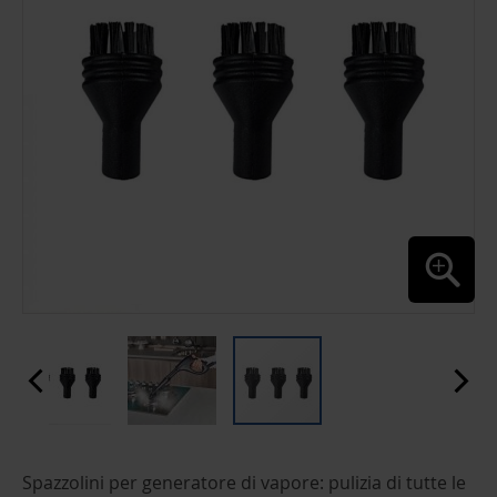
GALLERY
SKIP
Spazzolini per generatore di vapore: pulizia di tutte le
TO