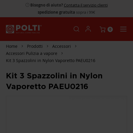
Bisogno di aiuto?
Contatta il servizio clienti
spedizione gratuita
sopra i 99€
0
Home
Prodotti
Accessori
Accessori Pulizia a vapore
Kit 3 Spazzolini in Nylon Vaporetto PAEU0216
Kit 3 Spazzolini in Nylon
Vaporetto PAEU0216
SKIP
TO
THE
END
OF
THE
IMAGES