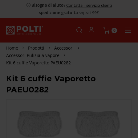
Bisogno di aiuto?
Contatta il servizio clienti
spedizione gratuita
sopra i 99€
0
Home
Prodotti
Accessori
Accessori Pulizia a vapore
Kit 6 cuffie Vaporetto PAEU0282
Kit 6 cuffie Vaporetto
PAEU0282
SKIP
TO
THE
END
OF
THE
IMAGES