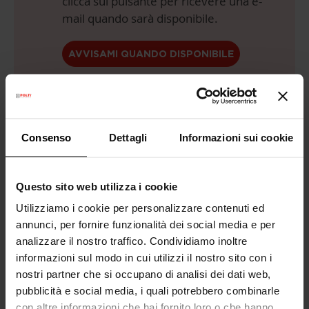
clicca sul pulsante per ricevere una e-
mail quando sarà disponibile.
AVVISAMI QUANDO DISPONIBILE
Anche in
3 rate senza interessi
con
Consenso
Dettagli
Informazioni sui cookie
Questo sito web utilizza i cookie
Utilizziamo i cookie per personalizzare contenuti ed
annunci, per fornire funzionalità dei social media e per
analizzare il nostro traffico. Condividiamo inoltre
Consegna Gratuita
sopra i 99€
informazioni sul modo in cui utilizzi il nostro sito con i
Garanzia legale
2 anni
nostri partner che si occupano di analisi dei dati web,
(1 anno per ricondizionati)
pubblicità e social media, i quali potrebbero combinarle
con altre informazioni che hai fornito loro o che hanno