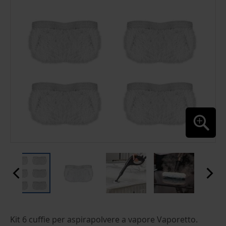
GALLERY
SKIP
Kit 6 cuffie per aspirapolvere a vapore Vaporetto.
TO