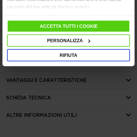
Hai bisogno di aiuto?
Consulta le nostre
raccolto dal tuo utilizzo dei loro servizi.
domande frequenti
o visita la pagina del
Servizio Clienti
Dal 10 al 14 agosto le spedizioni saranno sospese,
ACCETTA TUTTI I COOKIE
riprenderanno regolarmente dal 17 agosto
PERSONALIZZA
RIFIUTA
DETTAGLI PRODOTTO
VANTAGGI E CARATTERISTICHE
SCHEDA TECNICA
ALTRE INFORMAZIONI UTILI