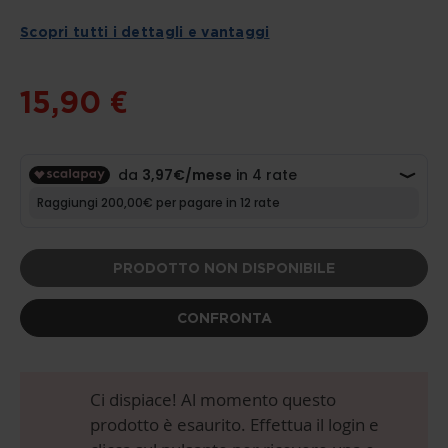
THE
BEGINNING
Scopri tutti i dettagli e vantaggi
OF
THE
IMAGES
GALLERY
15,90 €
PRODOTTO NON DISPONIBILE
CONFRONTA
Ci dispiace! Al momento questo
prodotto è esaurito. Effettua il login e