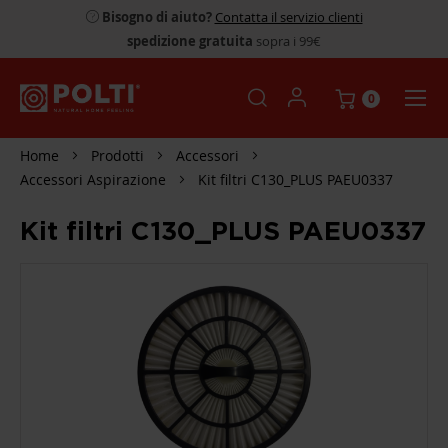
Bisogno di aiuto?
Contatta il servizio clienti
spedizione gratuita
sopra i 99€
0
Home
Prodotti
Accessori
Accessori Aspirazione
Kit filtri C130_PLUS PAEU0337
Kit filtri C130_PLUS PAEU0337
SKIP
TO
THE
END
OF
THE
IMAGES
GALLERY