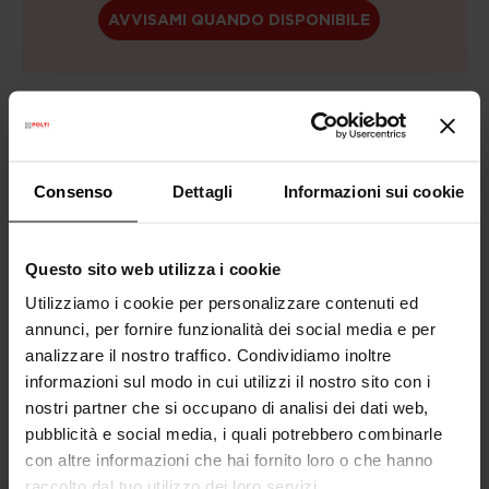
AVVISAMI QUANDO DISPONIBILE
Anche in
3 rate senza interessi
con
Consenso
Dettagli
Informazioni sui cookie
Questo sito web utilizza i cookie
Utilizziamo i cookie per personalizzare contenuti ed
Consegna Gratuita
sopra i 99€
annunci, per fornire funzionalità dei social media e per
analizzare il nostro traffico. Condividiamo inoltre
Garanzia legale
2 anni
informazioni sul modo in cui utilizzi il nostro sito con i
(1 anno per ricondizionati)
nostri partner che si occupano di analisi dei dati web,
pubblicità e social media, i quali potrebbero combinarle
Hai bisogno di aiuto?
Consulta le nostre
con altre informazioni che hai fornito loro o che hanno
domande frequenti
o visita la pagina del
raccolto dal tuo utilizzo dei loro servizi.
Servizio Clienti