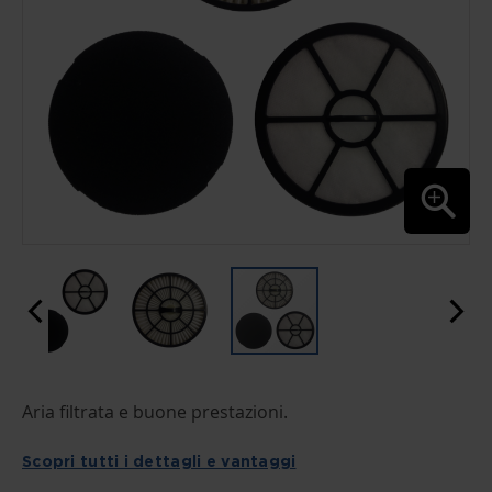
SKIP
Aria filtrata e buone prestazioni.
TO
THE
BEGINNING
Scopri tutti i dettagli e vantaggi
OF
THE