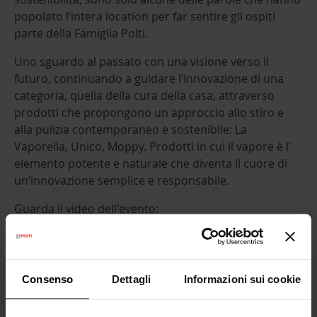
popolato l’intera location per far sentire gli ospiti
parte della Famiglia Polti.
Uno sguardo al passato con una visione verso il
futuro, continuando a guidare l’innovazione di una
categoria, quella della cura della casa, attraverso
prodotti che propongono un approccio allo stiro e
alla pulizia contemporaneo e sostenibile: La
Vaporella, Unico, Moppy. Prodotti in cui il vapore è l’
elemento potente e naturale che diventa il cuore di
un’innovazione semplice e responsabile.
Guarda il video dell'evento:
Consenso
Dettagli
Informazioni sui cookie