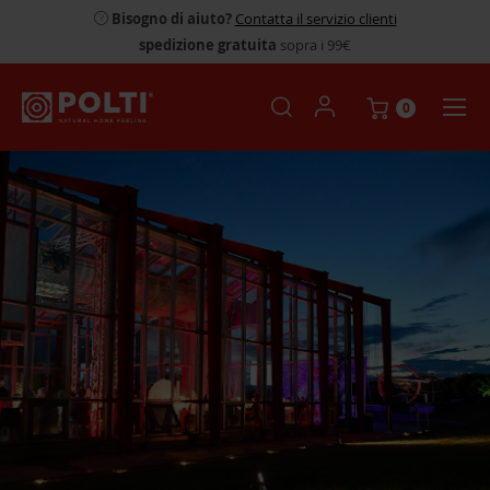
Bisogno di aiuto?
Contatta il servizio clienti
spedizione gratuita
sopra i 99€
0