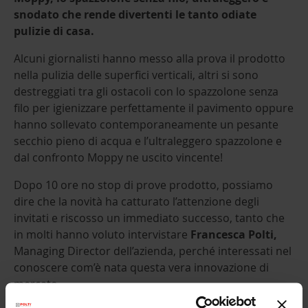
snodato che rende divertenti le tanto odiate
pulizie di casa.
Alcuni giornalisti hanno messo alla prova il prodotto
nella pulizia delle superfici verticali, altri si sono
destreggiati tra gli ostacoli con lo spazzolone senza
filo per igienizzare perfettamente il pavimento oppure
hanno sollevato contemporaneamente un pesante
secchio pieno di acqua e l’ultraleggero spazzolone e
dal confronto Moppy ne uscito vincente!
Dopo 10 ore no stop di prove prodotto, possiamo
dire che la novità ha catturato l’attenzione degli
invitati e riscosso un immediato successo, tanto che
in molti hanno voluto intervistare
Francesca Polti,
Managing Director dell’azienda, perché interessati nel
conoscere com’è nata questa vera innovazione di
mercato.