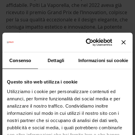
affidabile. Polti La Vaporella, che nel 2022 aveva già
ricevuto il premio G
r
and Prix de l’Innovation, colpisce
per la sua qualità eccezionale e il design elegante, che
coniuga impatto estetico e innovazione. La potente
tecnologia a vapore garantisce risultati di stiratura
eccellenti, dotata di programma ECO che permette di
ridurre i consumi di energia e acqua nel rispetto
dell’ambiente.
Inoltre, la piastra brevettata
Consenso
Dettagli
Informazioni sui cookie
arrotondata di La Vaporella facilita lo scorrimento sui
tessuti e garantisce risultati di stiratura impeccabili. A
conferma della sua eccezionale affidabilità, la caldaia
Questo sito web utilizza i cookie
dei modelli Polti La Vaporella è garantita 10 anni*
Utilizziamo i cookie per personalizzare contenuti ed
contro i danni del calcare.
annunci, per fornire funzionalità dei social media e per
analizzare il nostro traffico. Condividiamo inoltre
informazioni sul modo in cui utilizzi il nostro sito con i
La linea di
sco
pe a vapore Polti
Vaporetto Style,
già
nostri partner che si occupano di analisi dei dati web,
eletta in Francia Prodotto dell’Anno nel 2023, ha
pubblicità e social media, i quali potrebbero combinarle
conquistato i giurati per le sue caratteristiche
con altre informazioni che hai fornito loro o che hanno