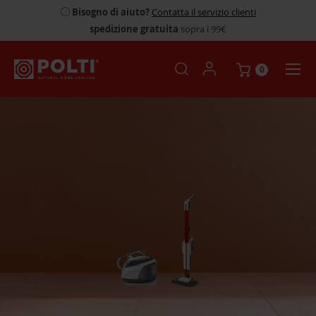
Bisogno di aiuto?
Contatta il servizio clienti
spedizione gratuita
sopra i 99€
0