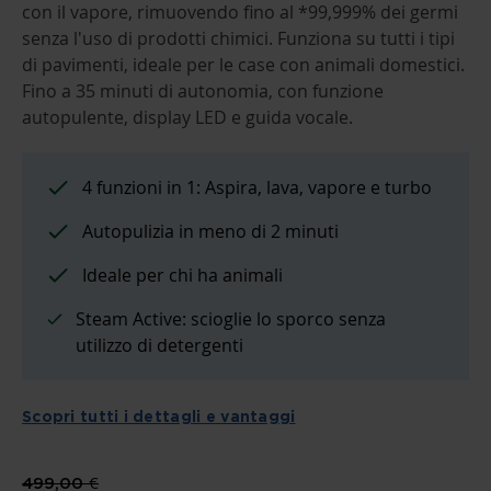
THE
con il vapore, rimuovendo fino al *99,999% dei germi
BEGINNING
senza l'uso di prodotti chimici. Funziona su tutti i tipi
OF
THE
di pavimenti, ideale per le case con animali domestici.
IMAGES
Fino a 35 minuti di autonomia, con funzione
GALLERY
autopulente, display LED e guida vocale.
4 funzioni in 1: Aspira, lava, vapore e turbo
Autopulizia in meno di 2 minuti
Ideale per chi ha animali
Steam Active: scioglie lo sporco senza
utilizzo di detergenti
Scopri tutti i dettagli e vantaggi
499,00 €