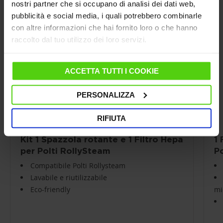
nostri partner che si occupano di analisi dei dati web,
pubblicità e social media, i quali potrebbero combinarle
con altre informazioni che hai fornito loro o che hanno
raccolto dal tuo utilizzo dei loro servizi.
ACCETTA TUTTI I COOKIE
PERSONALIZZA
RIFIUTA
Kit 1 Spazzola rotante e 1 Filtro Hepa
1 
per Polti RollySteam
P
Compatibile Polti Rollysteam
Lavabile e riutilizzabile
Eco-friendly
mi