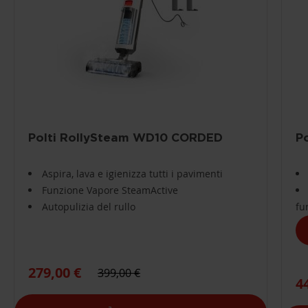
Polti RollySteam WD10 CORDED
P
Aspira, lava e igienizza tutti i pavimenti
Funzione Vapore SteamActive
Autopulizia del rullo
fu
279,00 €
399,00 €
4