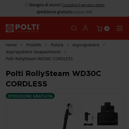
Bisogno di aiuto?
Contatta il servizio clienti
spedizione gratuita
sopra i 99€
0
Home
Prodotti
Pulizia
Aspirapolvere
Aspirapolvere lavapavimenti
Polti RollySteam WD30C CORDLESS
Polti RollySteam WD30C
CORDLESS
SPEDIZIONE GRATUITA
SKIP
TO
THE
END
OF
THE
IMAGES