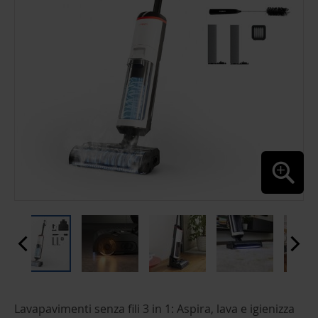
GALLERY
SKIP
Lavapavimenti senza fili 3 in 1: Aspira, lava e igienizza
TO