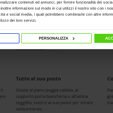
nalizzare contenuti ed annunci, per fornire funzionalità dei socia
inoltre informazioni sul modo in cui utilizzi il nostro sito con i n
icità e social media, i quali potrebbero combinarle con altre inform
lizzo dei loro servizi.
PERSONALIZZA
ACC
Tutto al suo posto
Co
il
Grazie al piano poggia caldaia, al
Fac
are
supporto porta biancheria e all'astina
gr
reggifilo, tutto è al suo posto per stirare
tra
velocemente.