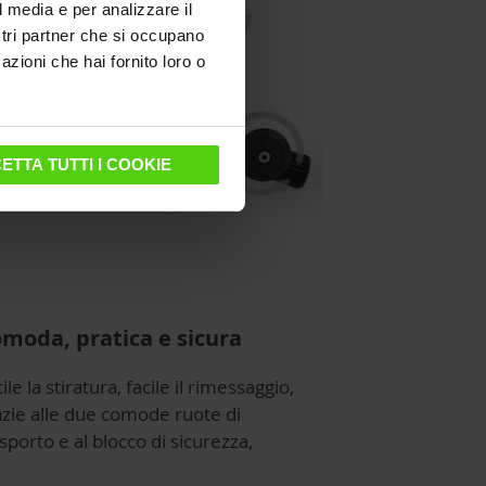
l media e per analizzare il
ostri partner che si occupano
azioni che hai fornito loro o
ETTA TUTTI I COOKIE
moda, pratica e sicura
ile la stiratura, facile il rimessaggio,
azie alle due comode ruote di
sporto e al blocco di sicurezza,