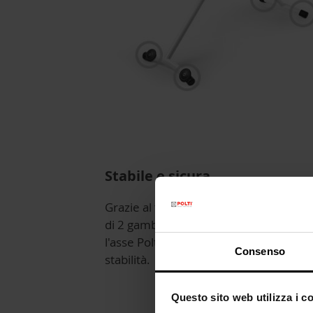
Stabile e sicura
Grazie al telaio rinforzato e alla prese
di 2 gambe con diametro 38mm, con
l'asse Polti Vaporella si stira in comple
Consenso
stabilità.
Questo sito web utilizza i c