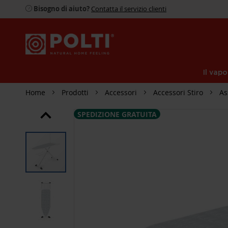
Bisogno di aiuto?
Contatta il servizio clienti
Il vapo
Home
Prodotti
Accessori
Accessori Stiro
As
SPEDIZIONE GRATUITA
SKIP
TO
THE
END
OF
THE
IMAGES
GALLERY