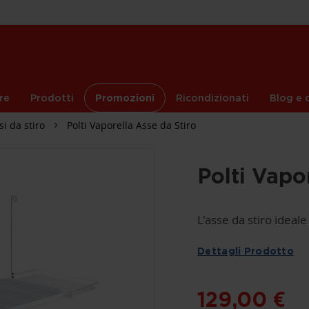
re
Prodotti
Promozioni
Ricondizionati
Blog e c
si da stiro
Polti Vaporella Asse da Stiro
Polti Vapo
L'asse da stiro ideale
Dettagli Prodotto
129,00 €