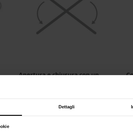
Apertura e chiusura con un
Co
semplice gesto
nza
L'a
Le due pratiche maniglie poste sotto il
reg
ta
piano di lavoro permettono di aprire e
pos
Dettagli
chiudere l'asse in un attimo.
es
ookie