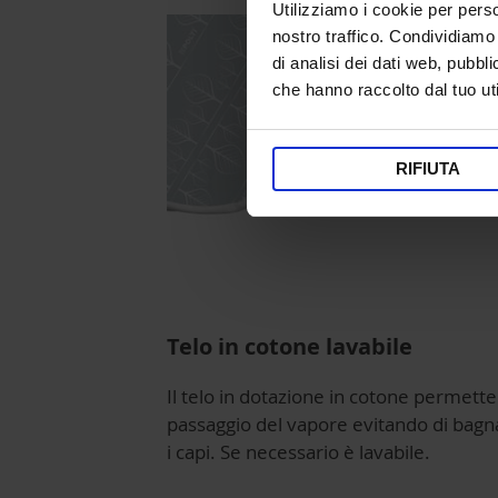
Utilizziamo i cookie per perso
nostro traffico. Condividiamo 
di analisi dei dati web, pubbl
che hanno raccolto dal tuo uti
RIFIUTA
Telo in cotone lavabile
Il telo in dotazione in cotone permette 
passaggio del vapore evitando di bagn
i capi. Se necessario è lavabile.