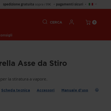
Seleziona
spedizione gratuita
sopra i 99€
•
pagamenti sicuri
•
negozio
0
CERCA
onsigli
rella Asse da Stiro
 per la stiratura a vapore.
Scheda tecnica
Accessori
Manuale d'uso