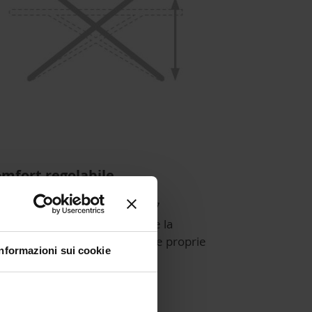
mfort regolabile
sse è dotata di un sistema di 7
olazioni dell'altezza per avere la
izione di lavoro più adatta alle proprie
Informazioni sui cookie
igenze.