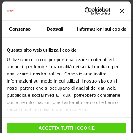
SCHEDA TECNICA
ACCESSORI INCLUSI
Consenso
Dettagli
Informazioni sui cookie
MANUALE D’USO
Questo sito web utilizza i cookie
FAQ - DOMANDE FREQUENTI
Utilizziamo i cookie per personalizzare contenuti ed
annunci, per fornire funzionalità dei social media e per
analizzare il nostro traffico. Condividiamo inoltre
ALTRE INFORMAZIONI UTILI
informazioni sul modo in cui utilizzi il nostro sito con i
nostri partner che si occupano di analisi dei dati web,
pubblicità e social media, i quali potrebbero combinarle
Ottieni di più con gli accessori
con altre informazioni che hai fornito loro o che hanno
raccolto dal tuo utilizzo dei loro servizi.
compatibili
ACCETTA TUTTI I COOKIE
SPEDIZIONE GRATUITA