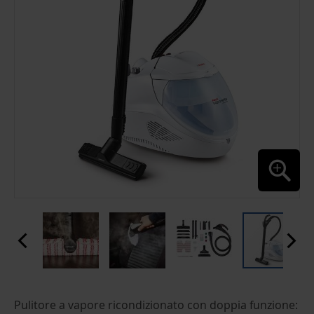
GALLERY
SKIP
Pulitore a vapore ricondizionato con doppia funzione:
TO