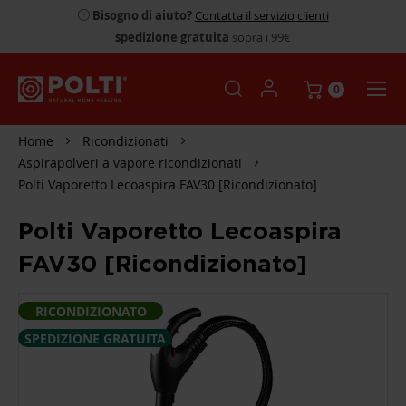
Bisogno di aiuto?
Contatta il servizio clienti
spedizione gratuita
sopra i 99€
0
Home
Ricondizionati
Aspirapolveri a vapore ricondizionati
Polti Vaporetto Lecoaspira FAV30 [Ricondizionato]
Polti Vaporetto Lecoaspira
FAV30 [Ricondizionato]
SKIP
RICONDIZIONATO
TO
THE
SPEDIZIONE GRATUITA
END
OF
THE
IMAGES