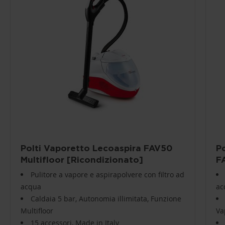
Polti Vaporetto Lecoaspira FAV50
P
Multifloor [Ricondizionato]
F
[
Pulitore a vapore e aspirapolvere con filtro ad
acqua
ac
Caldaia 5 bar, Autonomia illimitata, Funzione
Multifloor
Va
15 accessori, Made in Italy