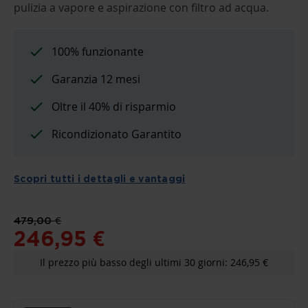
THE
pulizia a vapore e aspirazione con filtro ad acqua.
BEGINNING
OF
THE
IMAGES
100% funzionante
GALLERY
Garanzia 12 mesi
Oltre il 40% di risparmio
Ricondizionato Garantito
Scopri tutti i dettagli e vantaggi
479,00 €
246,95 €
Il prezzo più basso degli ultimi 30 giorni: 246,95 €