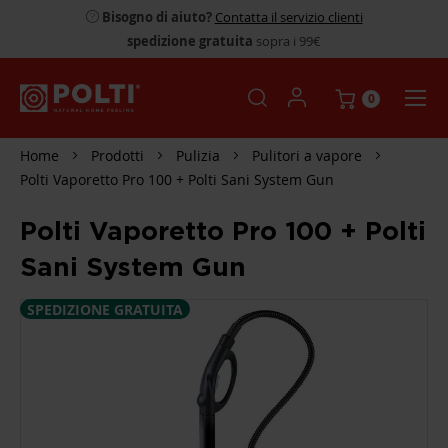
Bisogno di aiuto?
Contatta il servizio clienti
spedizione gratuita
sopra i 99€
0
Home
Prodotti
Pulizia
Pulitori a vapore
Polti Vaporetto Pro 100 + Polti Sani System Gun
Polti Vaporetto Pro 100 + Polti
Sani System Gun
SPEDIZIONE GRATUITA
SKIP
TO
THE
END
OF
THE
IMAGES
GALLERY