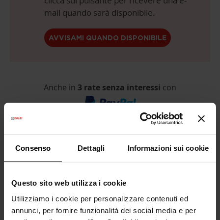
clicca sul pulsante per ricevere una e-
mail quando sarà disponibile.
AVVISAMI QUANDO DISPONIBILE
Anche in
3 rate senza interessi
con
Consenso
Dettagli
Informazioni sui cookie
Consegna Gratuita
sopra i 99€
Questo sito web utilizza i cookie
Garanzia legale
2 anni
Utilizziamo i cookie per personalizzare contenuti ed
(1 anno per ricondizionati)
annunci, per fornire funzionalità dei social media e per