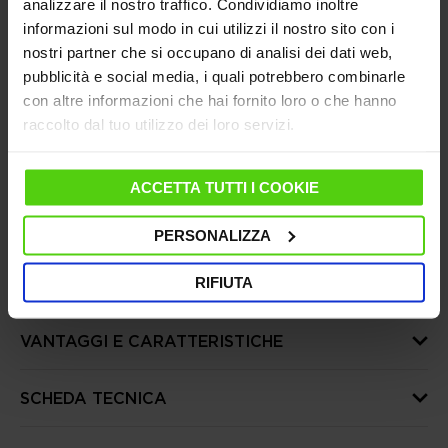
analizzare il nostro traffico. Condividiamo inoltre
Hai bisogno di aiuto?
Consulta le nostre
informazioni sul modo in cui utilizzi il nostro sito con i
domande frequenti
o visita la pagina del
nostri partner che si occupano di analisi dei dati web,
Servizio Clienti
pubblicità e social media, i quali potrebbero combinarle
Dal 10 al 14 agosto le spedizioni saranno sospese,
con altre informazioni che hai fornito loro o che hanno
riprenderanno regolarmente dal 17 agosto
raccolto dal tuo utilizzo dei loro servizi.
ACCETTA TUTTI I COOKIE
PERSONALIZZA
RIFIUTA
DETTAGLI PRODOTTO
VANTAGGI E CARATTERISTICHE
SCHEDA TECNICA