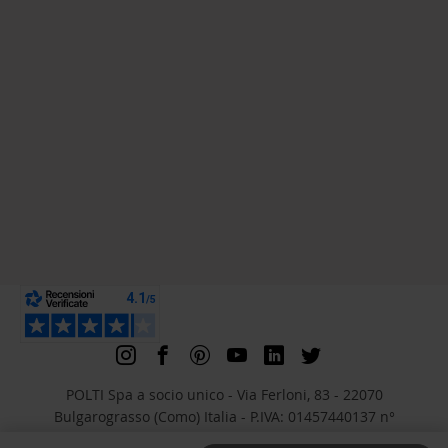
POLTI Spa a socio unico - Via Ferloni, 83 - 22070
Bulgarograsso (Como) Italia - P.IVA: 01457440137 n°
iscrizione REA Como 191547 - Capitale Sociale Euro