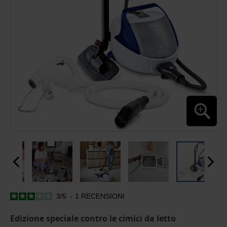
3
/
5
-
1
RECENSIONI
SKIP
TO
THE
Edizione speciale contro le cimici da letto
BEGINNING