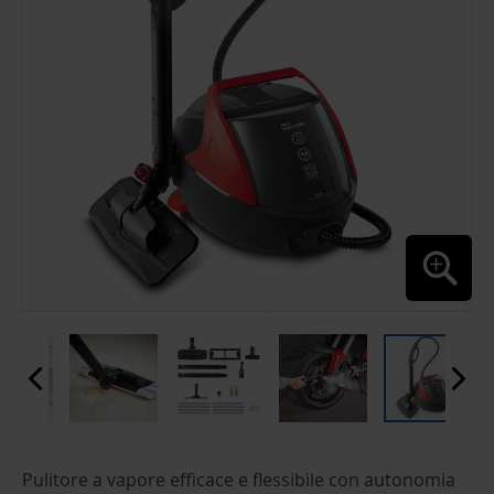
GALLERY
SKIP
Pulitore a vapore efficace e flessibile con autonomia
TO