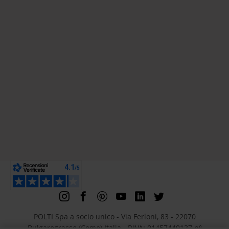
POLTI Spa a socio unico - Via Ferloni, 83 - 22070
Bulgarograsso (Como) Italia - P.IVA: 01457440137 n°