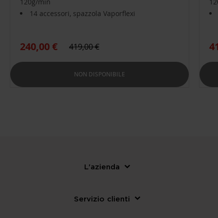
120g/min
12
14 accessori, spazzola Vaporflexi
4
240,00 €
419,00 €
NON DISPONIBILE
L'azienda
Servizio clienti