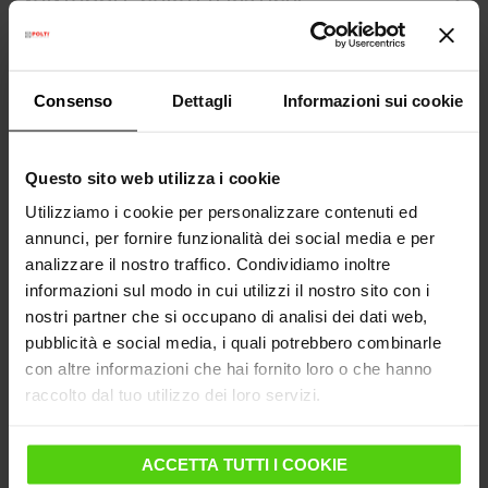
SCHEDA TECNICA
Consenso
Dettagli
Informazioni sui cookie
ACCESSORI INCLUSI
Questo sito web utilizza i cookie
MANUALE D’USO
Utilizziamo i cookie per personalizzare contenuti ed
annunci, per fornire funzionalità dei social media e per
FAQ - DOMANDE FREQUENTI
analizzare il nostro traffico. Condividiamo inoltre
informazioni sul modo in cui utilizzi il nostro sito con i
ALTRE INFORMAZIONI UTILI
nostri partner che si occupano di analisi dei dati web,
pubblicità e social media, i quali potrebbero combinarle
con altre informazioni che hai fornito loro o che hanno
raccolto dal tuo utilizzo dei loro servizi.
Ottieni di più con gli accessori
compatibili
ACCETTA TUTTI I COOKIE