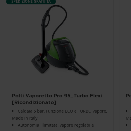
SPEDIZIONE GRATUITA
Polti Vaporetto Pro 95_Turbo Flexi
P
[Ricondizionato]
Caldaia 5 bar, Funzione ECO e TURBO vapore,
Made in Italy
Ma
Autonomia Illimitata, vapore regolabile