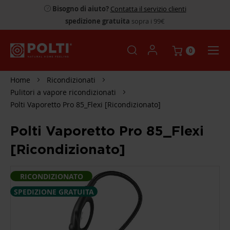
Bisogno di aiuto?
Contatta il servizio clienti
spedizione gratuita
sopra i 99€
0
Home
Ricondizionati
Pulitori a vapore ricondizionati
Polti Vaporetto Pro 85_Flexi [Ricondizionato]
Polti Vaporetto Pro 85_Flexi
[Ricondizionato]
SKIP
RICONDIZIONATO
TO
THE
SPEDIZIONE GRATUITA
END
OF
THE
IMAGES