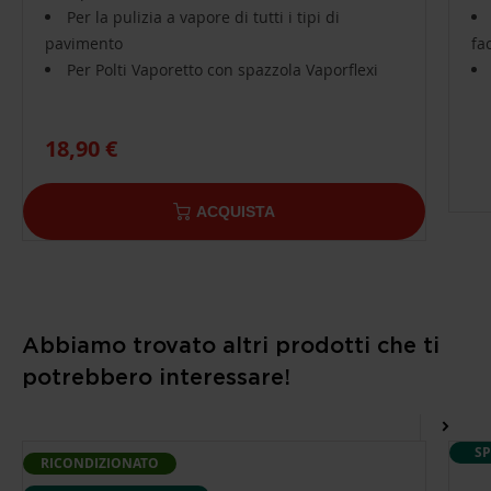
Per la pulizia a vapore di tutti i tipi di
pavimento
fa
Per Polti Vaporetto con spazzola Vaporflexi
18,90 €
ACQUISTA
Abbiamo trovato altri prodotti che ti
potrebbero interessare!
SP
RICONDIZIONATO