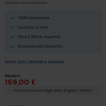
THE
illimitata ricondizionato.
BEGINNING
OF
THE
IMAGES
100% funzionante
GALLERY
Garanzia 12 mesi
Oltre il 30% di risparmio
Ricondizionato Garantito
Scopri tutti i dettagli e vantaggi
319,00 €
169,00 €
Il prezzo più basso degli ultimi 30 giorni: 169,00 €