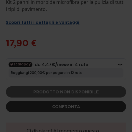
THE
Kit 2 panni in morbida microfibra per la pulizia di tutti
BEGINNING
i tipi di pavimento.
OF
THE
IMAGES
Scopri tutti i dettagli e vantaggi
GALLERY
17,90 €
PRODOTTO NON DISPONIBILE
CONFRONTA
Ci dispiace! Al momento questo