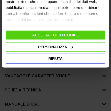
nostri partner che si occupano di analisi dei dati web,
(1 anno per ricondizionati)
pubblicità e social media, i quali potrebbero combinarle
con altre informazioni che hai fornito loro o che hanno
Hai bisogno di aiuto?
Consulta le nostre
raccolto dal tuo utilizzo dei loro servizi.
domande frequenti
o visita la pagina del
Servizio Clienti
Dal 10 al 14 agosto le spedizioni saranno sospese,
ACCETTA TUTTI I COOKIE
riprenderanno regolarmente dal 17 agosto
PERSONALIZZA
RIFIUTA
DETTAGLI PRODOTTO
VANTAGGI E CARATTERISTICHE
SCHEDA TECNICA
MANUALE D’USO