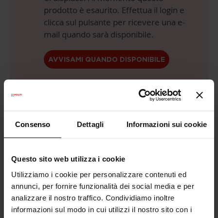
prodotto è esaurito. Effettua il login e
clicca sul pulsante per ricevere una e-
mail quando sarà disponibile.
AVVISAMI QUANDO DISPONIBILE
Anche in
3 rate senza interessi
con
Consenso
Dettagli
Informazioni sui cookie
Questo sito web utilizza i cookie
Utilizziamo i cookie per personalizzare contenuti ed
annunci, per fornire funzionalità dei social media e per
Consegna Gratuita
sopra i 99€
analizzare il nostro traffico. Condividiamo inoltre
informazioni sul modo in cui utilizzi il nostro sito con i
Garanzia legale
2 anni