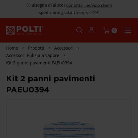
Bisogno di aiuto?
Contatta il servizio clienti
spedizione gratuita
sopra i 99€
0
Home
Prodotti
Accessori
Accessori Pulizia a vapore
Kit 2 panni pavimenti PAEU0394
Kit 2 panni pavimenti
PAEU0394
SKIP
TO
THE
END
OF
THE
IMAGES