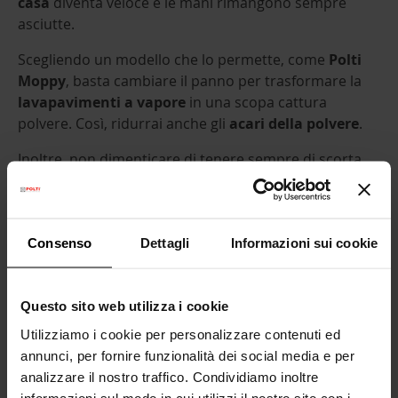
casa
diventa veloce e le mani rimangono sempre
asciutte.
Scegliendo un modello che lo permette, come
Polti
Moppy
, basta cambiare il panno per trasformare la
lavapavimenti a vapore
in una scopa cattura
polvere. Così, ridurrai anche gli
acari della polvere
.
Inoltre, non dimenticare di tenere sempre di scorta
prodotti che potrebbero aiutare nella pulizia naturale
come ad esempio bicarbonato, aceto e limone.
Consenso
Dettagli
Informazioni sui cookie
Questo sito web utilizza i cookie
Utilizziamo i cookie per personalizzare contenuti ed
annunci, per fornire funzionalità dei social media e per
analizzare il nostro traffico. Condividiamo inoltre
informazioni sul modo in cui utilizzi il nostro sito con i