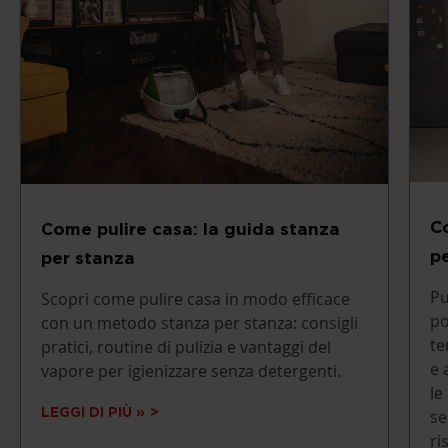
C
Come pulire casa: la guida stanza
p
per stanza
Pu
Scopri come pulire casa in modo efficace
po
con un metodo stanza per stanza: consigli
te
pratici, routine di pulizia e vantaggi del
e 
vapore per igienizzare senza detergenti.
le
LEGGI DI PIÙ »
se
ri