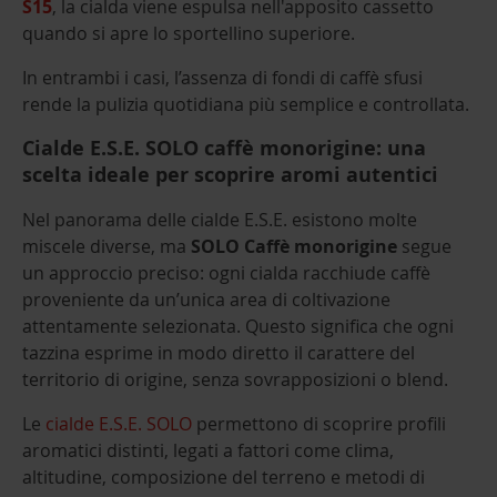
S15
, la cialda viene espulsa nell'apposito cassetto
quando si apre lo sportellino superiore.
In entrambi i casi, l’assenza di fondi di caffè sfusi
rende la pulizia quotidiana più semplice e controllata.
Cialde E.S.E. SOLO caffè monorigine: una
scelta ideale per scoprire aromi autentici
Nel panorama delle cialde E.S.E. esistono molte
miscele diverse, ma
SOLO Caffè monorigine
segue
un approccio preciso: ogni cialda racchiude caffè
proveniente da un’unica area di coltivazione
attentamente selezionata. Questo significa che ogni
tazzina esprime in modo diretto il carattere del
territorio di origine, senza sovrapposizioni o blend.
Le
cialde E.S.E. SOLO
permettono di scoprire profili
aromatici distinti, legati a fattori come clima,
altitudine, composizione del terreno e metodi di