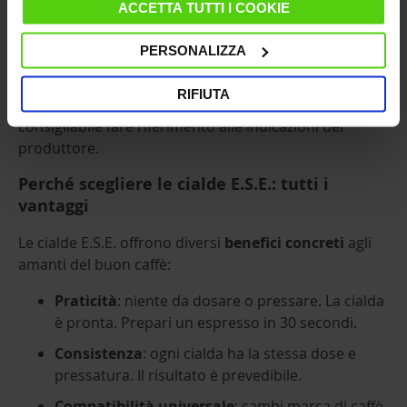
ACCETTA TUTTI I COOKIE
completata e l’
espresso è pronto
.
PERSONALIZZA
Al termine, rimuovi la cialda usata. Se la carta filtro è
certificata compostabile, può essere smaltita nella
RIFIUTA
raccolta dell’umido; in caso contrario, è sempre
consigliabile fare riferimento alle indicazioni del
produttore.
Perché scegliere le cialde E.S.E.: tutti i
vantaggi
Le cialde E.S.E. offrono diversi
benefici concreti
agli
amanti del buon caffè:
Praticità
: niente da dosare o pressare. La cialda
è pronta. Prepari un espresso in 30 secondi.
Consistenza
: ogni cialda ha la stessa dose e
pressatura. Il risultato è prevedibile.
Compatibilità universale
: cambi marca di caffè