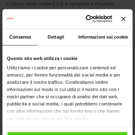
L’utilizzo delle cialde E.S.E. è semplice e intuitivo,
indipendentemente dal tipo di macchina compatibile:
Dopo aver acceso la macchina e atteso il tempo
di riscaldamento,
inserisci la cialda E.S.E. nello
Consenso
Dettagli
Informazioni sui cookie
scomparto dedicato
.
- Nel caso delle
macchine manuali
, il portafiltro
va sganciato dalla macchina e la cialda
Questo sito web utilizza i cookie
posizionata al suo interno.
- Nelle
macchine a cialde automatiche
, invece,
Utilizziamo i cookie per personalizzare contenuti ed
la cialda viene inserita direttamente nello
annunci, per fornire funzionalità dei social media e per
scomparto porta cialde previsto dal sistema.
analizzare il nostro traffico. Condividiamo inoltre
informazioni sul modo in cui utilizzi il nostro sito con i
Una volta posizionata la cialda, aggancia il
nostri partner che si occupano di analisi dei dati web,
portafiltro o chiudi l'apposito sportellino.
pubblicità e social media, i quali potrebbero combinarle
Posiziona la tazza
sotto l’erogatore e avvia
con altre informazioni che hai fornito loro o che hanno
l’erogazione premendo il pulsante o azionando
raccolto dal tuo utilizzo dei loro servizi.
la leva, a seconda del modello.
Dopo circa 25–30 secondi
, l’estrazione è