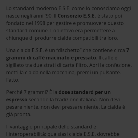
Lo standard moderno E.S.E. come lo conosciamo oggi
nasce negli anni '90. Il
Consorzio E.S.E.
è stato poi
fondato nel 1998 per gestire e promuovere questo
standard comune. L'obiettivo era permettere a
chiunque di produrre cialde compatibili tra loro.
Una cialda E.S.E. è un “dischetto” che contiene circa
7
grammi di caffè macinato e pressato
. Il caffè è
sigillato tra due strati di carta filtro. Apri la confezione,
metti la cialda nella macchina, premi un pulsante.
Fatto.
Perché 7 grammi? È la
dose standard per un
espresso
secondo la tradizione italiana. Non devi
pesare niente, non devi pressare niente. La cialda è
già pronta.
Il vantaggio principale dello standard è
l'interoperabilità: qualsiasi cialda E.S.E. dovrebbe