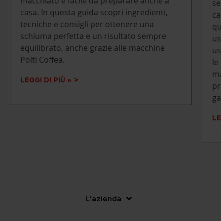
macchiato è facile da preparare anche a
se
casa. In questa guida scopri ingredienti,
ca
tecniche e consigli per ottenere una
qu
schiuma perfetta e un risultato sempre
us
equilibrato, anche grazie alle macchine
us
Polti Coffea.
le
ma
LEGGI DI PIÙ »
pr
ga
LE
L'azienda