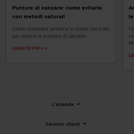
Punture di zanzare: come evitarle
A
con metodi naturali
le
Come realizzare lanterne in modo naturale
Co
per evitare le punture di zanzare
co
fi
LEGGI DI PIÙ »
LE
L'azienda
Servizio clienti