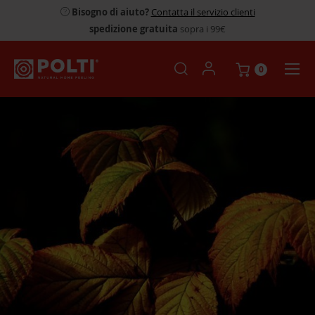
Bisogno di aiuto?
Contatta il servizio clienti
spedizione gratuita
sopra i 99€
0