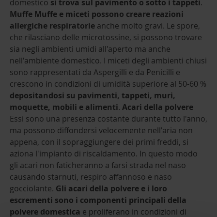
domestico
si trova sul pavimento o sotto i tappeti
.
Muffe
Muffe e miceti possono creare reazioni
allergiche respiratorie
anche molto gravi. Le spore,
che rilasciano delle microtossine, si possono trovare
sia negli ambienti umidi all'aperto ma anche
nell'ambiente domestico. I miceti degli ambienti chiusi
sono rappresentati da Aspergilli e da Penicilli e
crescono in condizioni di umidità superiore al 50-60 %
depositandosi su pavimenti, tappeti, muri,
moquette, mobili e alimenti
.
Acari della polvere
Essi sono una presenza costante durante tutto l'anno,
ma possono diffondersi velocemente nell'aria non
appena, con il sopraggiungere dei primi freddi, si
aziona l'impianto di riscaldamento. In questo modo
gli acari non faticheranno a farsi strada nel naso
causando starnuti, respiro affannoso e naso
gocciolante.
Gli acari della polvere e i loro
escrementi sono i componenti principali della
polvere domestica
e proliferano in condizioni di