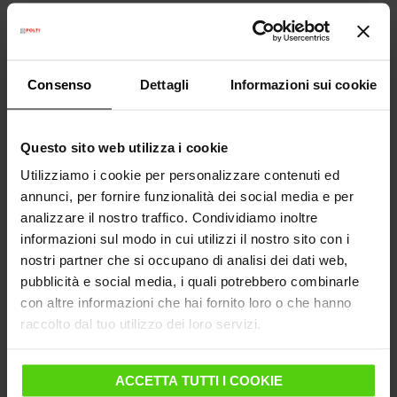
caldo e umido.
Oltre ad areare le stanze e mantenere un'umidità
interna tra il 30% e il 50%, è indispensabile, in
Consenso
Dettagli
Informazioni sui cookie
presenza di soggetti allergici, pulire più spesso gli
ambienti ed aspirare frequentemente le superfici.
Lecologico
ha rivoluzionato il concetto di aspirazione.
Questo sito web utilizza i cookie
Al suo interno, infatti, si trova uno speciale filtro ad
acqua che
elimina i polverosi sacchetti di carta e
Utilizziamo i cookie per personalizzare contenuti ed
che intrappola polvere, acari e polline, senza
annunci, per fornire funzionalità dei social media e per
alcuna dispersione
. Lo speciale vortice d’acqua
analizzare il nostro traffico. Condividiamo inoltre
generato immette e trattiene nell’acqua l’aria in
informazioni sul modo in cui utilizzi il nostro sito con i
entrata,
catturando lo sporco
e impedendone il suo
nostri partner che si occupano di analisi dei dati web,
riciclo nell’ambiente. L'azione combinata del filtro ad
pubblicità e social media, i quali potrebbero combinarle
acqua e del filtro Hepa trattiene il 99.99% delle
con altre informazioni che hai fornito loro o che hanno
impurità. Per questo, la “British Allergy Foundation”
raccolto dal tuo utilizzo dei loro servizi.
ha riconosciuto anche a
Lecologico
il proprio “Sigillo
di Approvazione”, in quanto aspirapolvere efficace
ACCETTA TUTTI I COOKIE
nell’eliminazione degli allergeni.