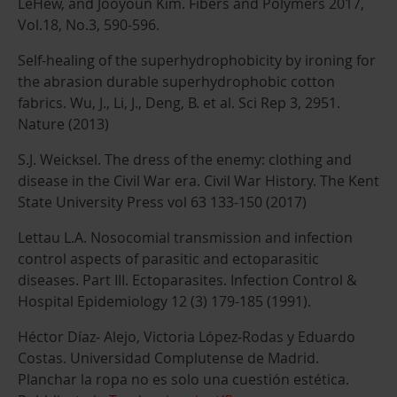
LeHew, and Jooyoun Kim. Fibers and Polymers 2017,
Vol.18, No.3, 590-596.
Self-healing of the superhydrophobicity by ironing for
the abrasion durable superhydrophobic cotton
fabrics. Wu, J., Li, J., Deng, B. et al. Sci Rep 3, 2951.
Nature (2013)
S.J. Weicksel. The dress of the enemy: clothing and
disease in the Civil War era. Civil War History. The Kent
State University Press vol 63 133-150 (2017)
Lettau L.A. Nosocomial transmission and infection
control aspects of parasitic and ectoparasitic
diseases. Part III. Ectoparasites. Infection Control &
Hospital Epidemiology 12 (3) 179-185 (1991).
Héctor Díaz- Alejo, Victoria López-Rodas y Eduardo
Costas. Universidad Complutense de Madrid.
Planchar la ropa no es solo una cuestión estética.