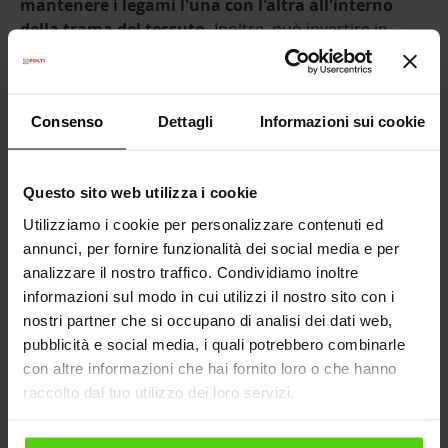
mantenere i legami l'una con l'altra all'interno
della trama del tessuto.
Inoltre, può invertire in
larga misura tale processo, poiché
la stiratura a
vapore obbliga le fibre separate a legarsi
nuovamente alla trama principale. E questo è uno
Consenso
Dettagli
Informazioni sui cookie
dei motivi per cui la stiratura prolunga la vita utile
dei capi.
Nel corso dei secoli, la stiratura dei capi di
Questo sito web utilizza i cookie
abbigliamento aveva anche la funzione di tenere
Utilizziamo i cookie per personalizzare contenuti ed
lontani i microrganismi patogeni
. Circa 70 anni fa
annunci, per fornire funzionalità dei social media e per
serviva a prevenire tre malattie infettive devastanti
analizzare il nostro traffico. Condividiamo inoltre
che hanno ucciso milioni di persone. Il semplice fatto
informazioni sul modo in cui utilizzi il nostro sito con i
di nominarle provocava il terrore: tifo, febbre delle
nostri partner che si occupano di analisi dei dati web,
trincee e febbre ricorrente epidemica. Queste 3
pubblicità e social media, i quali potrebbero combinarle
malattie sono accomunate dallo stesso organismo
con altre informazioni che hai fornito loro o che hanno
portatore: il pediculus humanus humanus, un
raccolto dal tuo utilizzo dei loro servizi.
parassita che si annida nei tessuti dei vestiti.
Con molta probabilità, la civiltà greca e quella cinese