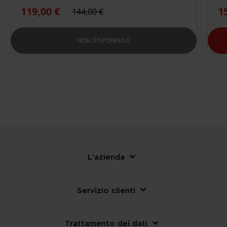
1
119,00 €
144,00 €
NON DISPONIBILE
L'azienda
Servizio clienti
Trattamento dei dati