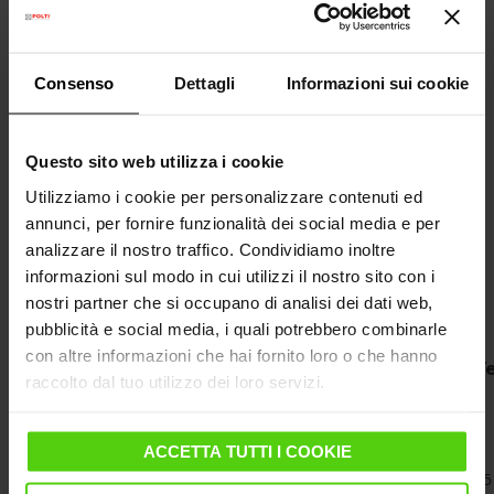
Consenso
Dettagli
Informazioni sui cookie
Questo sito web utilizza i cookie
Utilizziamo i cookie per personalizzare contenuti ed
annunci, per fornire funzionalità dei social media e per
analizzare il nostro traffico. Condividiamo inoltre
informazioni sul modo in cui utilizzi il nostro sito con i
nostri partner che si occupano di analisi dei dati web,
pubblicità e social media, i quali potrebbero combinarle
con altre informazioni che hai fornito loro o che hanno
Telo asse da stiro XL PAEU0339
T
raccolto dal tuo utilizzo dei loro servizi.
Telo per asse da stiro
ACCETTA TUTTI I COOKIE
Adatto per assi con dimensione max di 124 x
48,5 cm
45