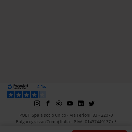
POLTI Spa a socio unico - Via Ferloni, 83 - 22070
Bulgarograsso (Como) Italia - P.IVA: 01457440137 n°
iscrizione REA Como 191547 - Capitale Sociale Euro