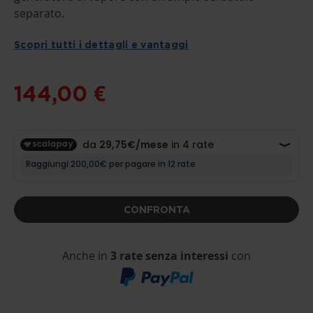
OF
THE
separato.
IMAGES
GALLERY
Scopri tutti i dettagli e vantaggi
144,00 €
CONFRONTA
Anche in
3 rate senza interessi
con