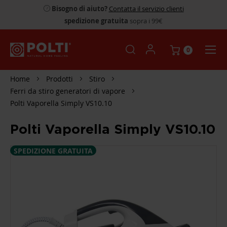
Bisogno di aiuto?
Contatta il servizio clienti
spedizione gratuita
sopra i 99€
0
Home
Prodotti
Stiro
Ferri da stiro generatori di vapore
Polti Vaporella Simply VS10.10
Polti Vaporella Simply VS10.10
SPEDIZIONE GRATUITA
SKIP
TO
THE
END
OF
THE
IMAGES
GALLERY