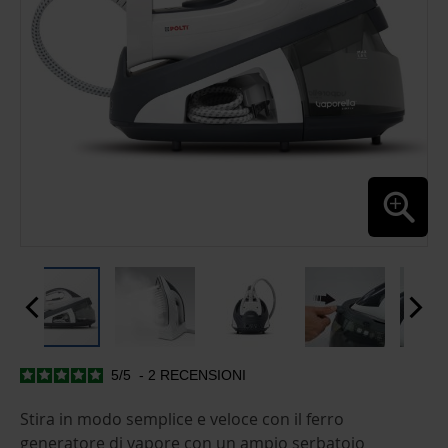
5
/
5
-
2
RECENSIONI
SKIP
TO
THE
Stira in modo semplice e veloce con il ferro
BEGINNING
generatore di vapore con un ampio serbatoio