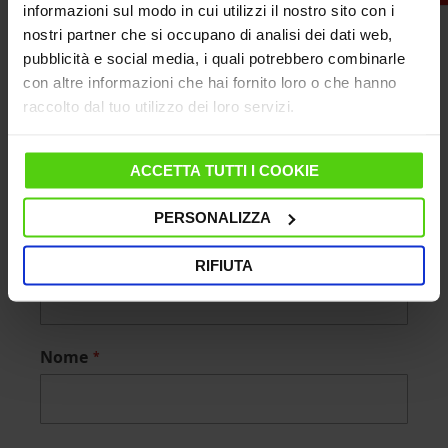
informazioni sul modo in cui utilizzi il nostro sito con i
nostri partner che si occupano di analisi dei dati web,
pubblicità e social media, i quali potrebbero combinarle
con altre informazioni che hai fornito loro o che hanno
Informazioni Richieste
raccolto dal tuo utilizzo dei loro servizi.
Come posso aiutarti ?
ACCETTA TUTTI I COOKIE
PERSONALIZZA
Cognome
RIFIUTA
Nome