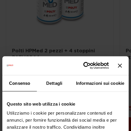
Polti HPMed 2 pezzi + 4 stoppini
Po
PAEU0244
s
Detergente cattura odori
2 flaconi da 50 ml + 4 stoppini
Per la pistola erogatrice Polti Sani System
Consenso
Dettagli
Informazioni sui cookie
Questo sito web utilizza i cookie
13,90 €
7
Utilizziamo i cookie per personalizzare contenuti ed
annunci, per fornire funzionalità dei social media e per
ACQUISTA
analizzare il nostro traffico. Condividiamo inoltre