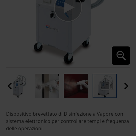
SKIP
Dispositivo brevettato di Disinfezione a Vapore con
TO
THE
sistema elettronico per controllare tempi e frequenza
BEGINNING
delle operazioni.
OF
THE