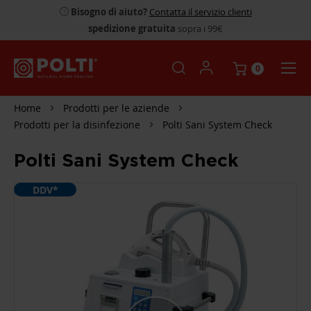
Bisogno di aiuto?
Contatta il servizio clienti
spedizione gratuita
sopra i 99€
0
Home
Prodotti per le aziende
Prodotti per la disinfezione
Polti Sani System Check
Polti Sani System Check
DDV*
SKIP
TO
THE
END
OF
THE
IMAGES
GALLERY