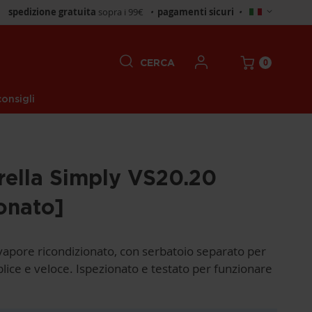
Seleziona
spedizione gratuita
sopra i 99€
•
pagamenti sicuri
•
negozio
0
CERCA
onsigli
rella Simply VS20.20
onato]
vapore ricondizionato, con serbatoio separato per
lice e veloce. Ispezionato e testato per funzionare