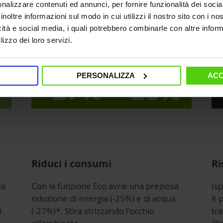
nalizzare contenuti ed annunci, per fornire funzionalità dei socia
inoltre informazioni sul modo in cui utilizzi il nostro sito con i n
icità e social media, i quali potrebbero combinarle con altre inform
lizzo dei loro servizi.
PERSONALIZZA
ACC
Riduci i consumi
Ri
ca
Con la funzione Eco avrai una preziosa
Isp
riduzione di energia (-25%) e di acqua
è p
i
(-27%)*. Stira strizzando l'occhio
tra