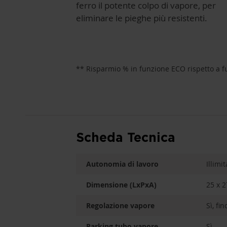
ferro il potente colpo di vapore, per
eliminare le pieghe più resistenti.
** Risparmio % in funzione ECO rispetto a fu
Scheda Tecnica
Autonomia di lavoro
Illimi
Dimensione (LxPxA)
25 x 2
Regolazione vapore
Sì, fi
Parking tubo vapore
Sì