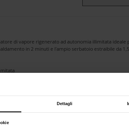
ratore di vapore rigenerato ad autonomia illimitata ideale 
caldamento in 2 minuti e l'ampio serbatoio estraibile da 1,5
imitata
Dettagli
ro.
ookie
che