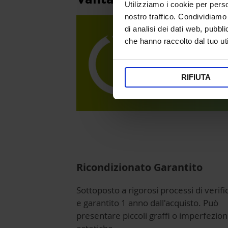
Utilizziamo i cookie per perso
nostro traffico. Condividiamo 
di analisi dei dati web, pubbl
che hanno raccolto dal tuo uti
RIFIUTA
Ricondizionato Garantito
Sottoposto a rigorosi processi di verifi
e garantito 1 anno dall'acquisto. Può
presentare piccoli graffi o imperfezion