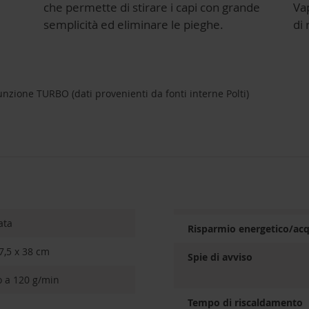
che permette di stirare i capi con grande
Va
semplicità ed eliminare le pieghe.
di 
nzione TURBO (dati provenienti da fonti interne Polti)
tata
Risparmio energetico/ac
7,5 x 38 cm
Spie di avviso
no a 120 g/min
Tempo di riscaldamento