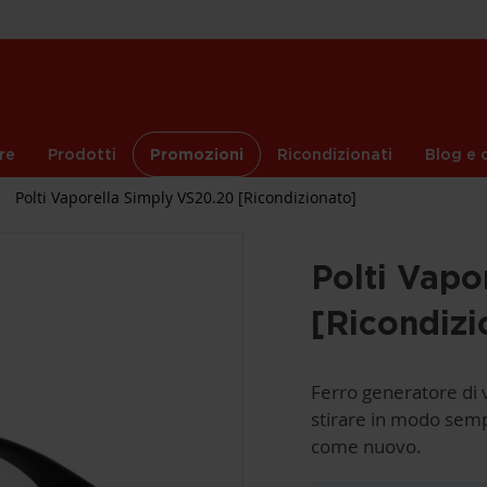
re
Prodotti
Promozioni
Ricondizionati
Blog e c
Polti Vaporella Simply VS20.20 [Ricondizionato]
Polti Vapo
[Ricondizi
Ferro generatore di 
stirare in modo semp
come nuovo .