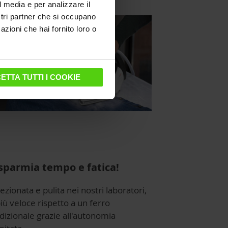
l media e per analizzare il
ostri partner che si occupano
azioni che hai fornito loro o
ETTA TUTTI I COOKIE
sparmia tempo e fatica!
ezionata e pulita nei nostri laboratori,
iù veloce rispetto a un ferro
dizionale grazie all'autonomia