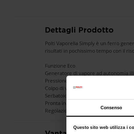
Dettagli Prodotto
Polti Vaporella Simply è un ferro gene
risultati in pochissimo tempo con il ris
Funzione Eco
Generatore di vapore ad autonomia ill
Pressione pompa max 6,5 bar
Colpo di vapore da 210 g/min
Serbatoio estraibile XL da 1,5 L
Pronta in 2 minuti
Consenso
Regolazione della temperatura sul fer
Questo sito web utilizza i c
Vantaggi e Caratteristi