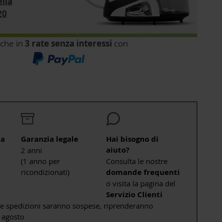
ella
20
che in
3 rate senza interessi
con
ta
Garanzia legale
Hai bisogno di
aiuto?
2 anni
(1 anno per
Consulta le nostre
ricondizionati)
domande frequenti
o visita la pagina del
Servizio Clienti
le spedizioni saranno sospese, riprenderanno
 agosto