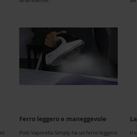
all'ambiente.
ill
Ferro leggero e maneggevole
La
el
Polti Vaporella Simply ha un ferro leggero
Il 