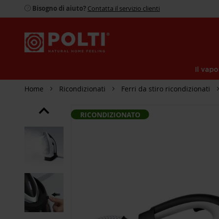
Bisogno di aiuto?
Contatta il servizio clienti
Il vapo
Home
Ricondizionati
Ferri da stiro ricondizionati
SKIP
RICONDIZIONATO
TO
THE
END
OF
THE
IMAGES
GALLERY