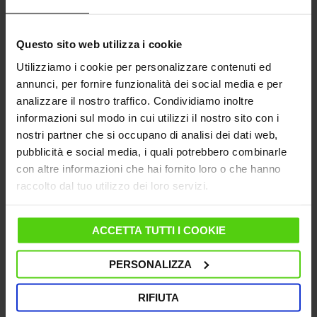
Caldaia 6 bar, autonomia illimitata, serbatoio
1,3L
Questo sito web utilizza i cookie
Steam Pulse 350g, funzione Turbo e ECO
Piastra multidirezionale brevettata, Polti Design
Utilizziamo i cookie per personalizzare contenuti ed
annunci, per fornire funzionalità dei social media e per
analizzare il nostro traffico. Condividiamo inoltre
139,00 €
269,00 €
informazioni sul modo in cui utilizzi il nostro sito con i
nostri partner che si occupano di analisi dei dati web,
Il prezzo più basso degli ultimi 30 giorni: 139,00 €
pubblicità e social media, i quali potrebbero combinarle
con altre informazioni che hai fornito loro o che hanno
NON DISPONIBILE
raccolto dal tuo utilizzo dei loro servizi.
RICONDIZIONATO
ACCETTA TUTTI I COOKIE
SPEDIZIONE GRATUITA
PERSONALIZZA
RIFIUTA