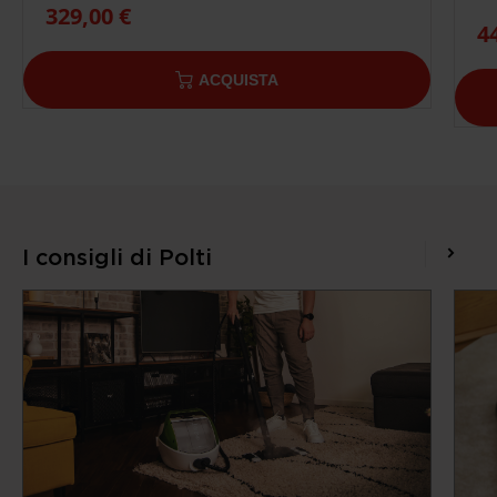
329,00 €
4
ACQUISTA
I consigli di Polti