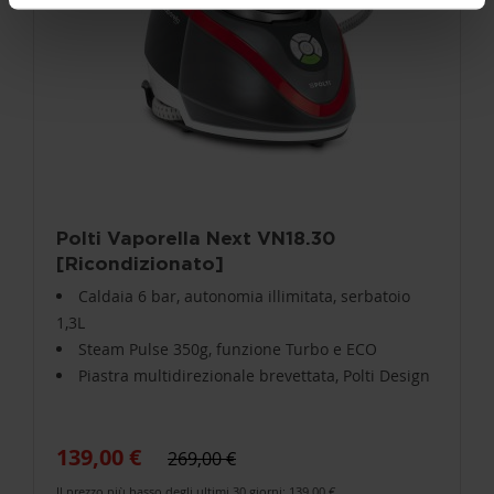
Polti Vaporella Next VN18.30
[Ricondizionato]
Caldaia 6 bar, autonomia illimitata, serbatoio
1,3L
Steam Pulse 350g, funzione Turbo e ECO
Piastra multidirezionale brevettata, Polti Design
139,00 €
269,00 €
Il prezzo più basso degli ultimi 30 giorni: 139,00 €