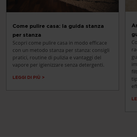
As
Come pulire casa: la guida stanza
gu
per stanza
Co
Scopri come pulire casa in modo efficace
ra
con un metodo stanza per stanza: consigli
gu
pratici, routine di pulizia e vantaggi del
im
vapore per igienizzare senza detergenti.
fi
LEGGI DI PIÙ
ti
ef
LE