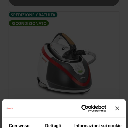
SPEDIZIONE GRATUITA
RICONDIZIONATO
Polti Vaporella Next VN18.35
[Ricondizionato]
Consenso
Dettagli
Informazioni sui cookie