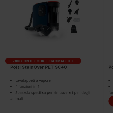
-30€ CON IL CODICE CIAOMACCHIE
Polti StainOver PET SC40
P
Lavatappeti a vapore
4 funzioni in 1
Spazzola specifica per rimuovere i peli degli
fu
animali