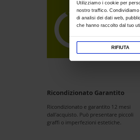
Utilizziamo i cookie per perso
nostro traffico. Condividiamo 
di analisi dei dati web, pubbl
che hanno raccolto dal tuo uti
RIFIUTA
Ricondizionato Garantito
Ricondizionato e garantito 12 mesi
dall'acquisto. Può presentare piccoli
graffi o imperfezioni estetiche.