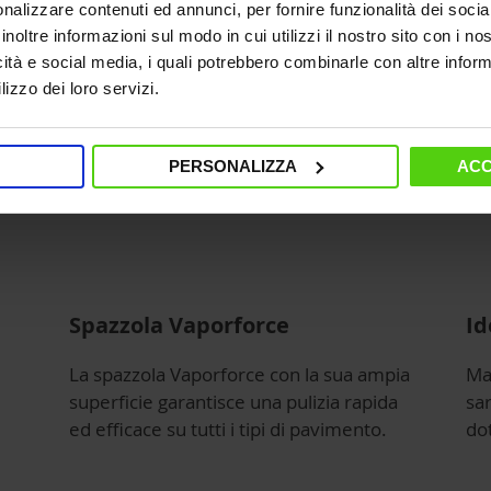
nalizzare contenuti ed annunci, per fornire funzionalità dei socia
inoltre informazioni sul modo in cui utilizzi il nostro sito con i n
icità e social media, i quali potrebbero combinarle con altre inform
lizzo dei loro servizi.
PERSONALIZZA
ACC
Spazzola Vaporforce
Id
La spazzola Vaporforce con la sua ampia
Ma
superficie garantisce una pulizia rapida
sar
ed efficace su tutti i tipi di pavimento.
dot