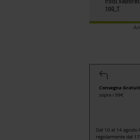
Polti Vapore
100_T
An
Consegna Gratui
sopra i 99€
Dal 10 al 14 agosto 
regolarmente dal 17