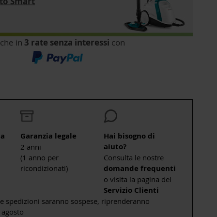
tto Smart
che in
3 rate senza interessi
con
ta
Garanzia legale
Hai bisogno di
aiuto?
2 anni
(1 anno per
Consulta le nostre
ricondizionati)
domande frequenti
o visita la pagina del
Servizio Clienti
le spedizioni saranno sospese, riprenderanno
 agosto