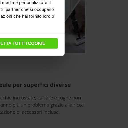
l media e per analizzare il
ostri partner che si occupano
azioni che hai fornito loro o
ETTA TUTTI I COOKIE
eale per superfici diverse
cchie incrostate, calcare e fughe non
anno più un problema grazie alla ricca
azione di accessori inclusa.