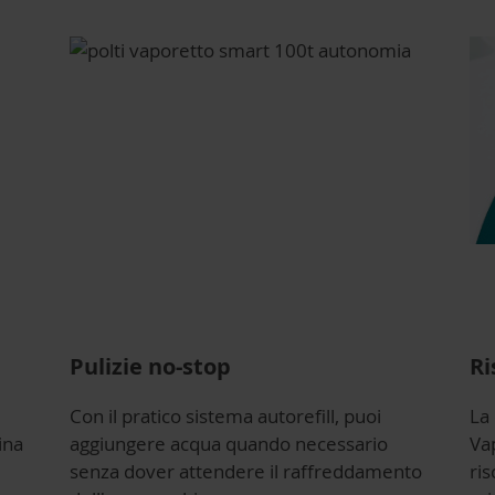
Pulizie no-stop
Ri
Con il pratico sistema autorefill, puoi
La 
ina
aggiungere acqua quando necessario
Va
senza dover attendere il raffreddamento
ri