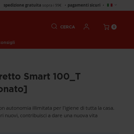
Seleziona
spedizione gratuita
sopra i 99€
•
pagamenti sicuri
•
negozio
0
CERCA
onsigli
retto Smart 100_T
onato]
on autonomia illimitata per l'igiene di tutta la casa.
i nuovi, contribuisci a dare una nuova vita