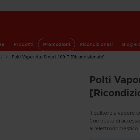
re
Prodotti
Promozioni
Ricondizionati
Blog e c
i
Polti Vaporetto Smart 100_T [Ricondizionato]
Polti Vapo
[Ricondizi
Il pulitore a vapore c
Corredato di accessor
all'elettrodomestico.