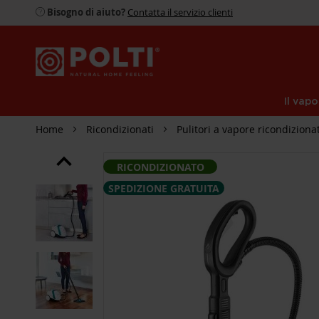
Bisogno di aiuto?
Contatta il servizio clienti
Il vapo
Home
Ricondizionati
Pulitori a vapore ricondizionat
SKIP
RICONDIZIONATO
TO
THE
SPEDIZIONE GRATUITA
END
OF
THE
IMAGES
GALLERY